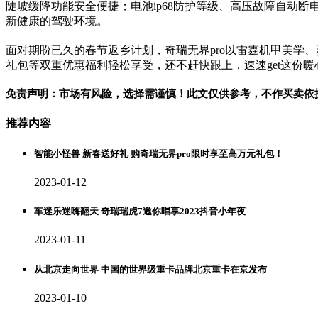
陡坡缓降功能安全便捷；电池ip68防护等级、高压故障自动断
新健康的驾驶环境。
面对期盼已久的春节返乡计划，奇瑞无界pro以雷霆机甲美学
礼包等双重优惠福利轻松享受，还不赶快跟上，速速get这份暖
免责声明：市场有风险，选择需谨慎！此文仅供参考，不作买卖依
推荐内容
智能小怪兽 新春送好礼 购奇瑞无界pro限时享至高万元礼包！
2023-01-12
车迷乐迷嗨翻天 奇瑞瑞虎7邀你唱享2023抖音小年夜
2023-01-11
从北京走向世界 中国的世界级重卡品牌北京重卡在京发布
2023-01-10