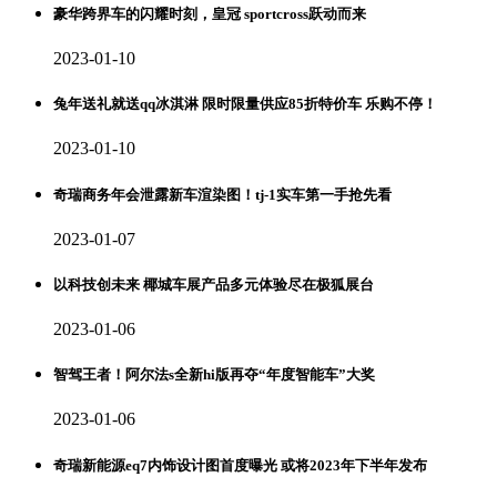
豪华跨界车的闪耀时刻，皇冠 sportcross跃动而来
2023-01-10
兔年送礼就送qq冰淇淋 限时限量供应85折特价车 乐购不停！
2023-01-10
奇瑞商务年会泄露新车渲染图！tj-1实车第一手抢先看
2023-01-07
以科技创未来 椰城车展产品多元体验尽在极狐展台
2023-01-06
智驾王者！阿尔法s全新hi版再夺“年度智能车”大奖
2023-01-06
奇瑞新能源eq7内饰设计图首度曝光 或将2023年下半年发布