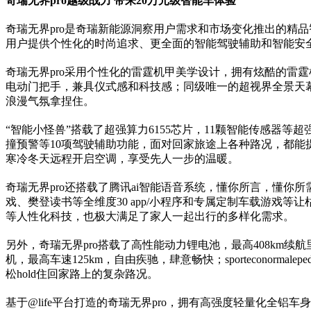
奇瑞无界pro越级战力 带来20万元级智能车体验
奇瑞无界pro是奇瑞新能源洞察用户需求和市场变化推出的精
用户提供个性化的时尚追求、更全面的智能驾驶辅助和智能安全
奇瑞无界pro采用个性化的雷霆机甲美学设计，拥有炫酷的雷
电动门把手，兼具仪式感和科技感；同级唯一的超视界全景天
浪漫气氛拿捏住。
“智能小怪兽”搭载了超强算力6155芯片，11颗智能传感器等
撞预警等10项驾驶辅助功能，面对回家旅途上各种路况，都能提供
寒冷冬天远程开启空调，享受先人一步的温暖。
奇瑞无界pro还搭载了腾讯ai智能语音系统，懂你所言，懂你
戏、樊登读书等全维度30 app/小程序和专属定制车载游戏等让
等人性化科技，也极大满足了家人一起出行的多样化需求。
另外，奇瑞无界pro搭载了高性能动力锂电池，最高408km续
机，最高车速125km，自由疾驰，肆意畅快；sportecono
松hold住回家路上的复杂路况。
基于@life平台打造的奇瑞无界pro，拥有高强度轻量化全铝