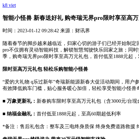
k8 viet
智能小怪兽 新春送好礼 购奇瑞无界pro限时享至高万元礼包
时间：2023-01-12 09:28:42 来源：财讯界
随着春节的脚步越来越临近，归家心切的游子们已经开始制定
pro不仅拥有灵动智能科技，解锁智慧驾驶快乐回家之旅；同
季，购奇瑞无界pro限时享至高万元礼包，首付低至1888元起
限时至高万元礼包 轻松乐购智能小怪兽
“爱的大礼物 q乐过新年”奇瑞新能源新春大促活动期间，用户
有效降低购车门槛，贴心服务暖心加倍，轻松享受智能小怪兽奇
■ 万象更新礼：
新春购车限时享至高万元礼包（含3000元/台现金
■
纳福金融礼：
首付低至1888元起，至高60期超低利率
*备注：售后礼包含：整车及三电终身质保 终身免费道路救援