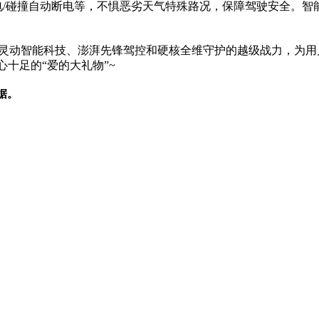
电/碰撞自动断电等，不惧恶劣天气特殊路况，保障驾驶安全。智能空
、灵动智能科技、澎湃先锋驾控和硬核全维守护的越级战力，为
心十足的“爱的大礼物”~
据。