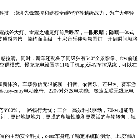
能科技、澎湃先锋驾控和硬核全维守护等越级战力，为广大年轻
。
雷霆战斧大灯、雷霆之锤尾灯前后呼应，一眼吸睛；隐藏一体式
皮质感内饰，简约而高级；七彩音乐律动氛围灯，开启瞬间就将
感拉满。同时，新车还配备了同级独有540°全景影像、fcw前碰
而空调模式、慢充充电设置等11项手机app远程车控系统，可以在
新体验。车载微信无限畅聊，抖音、qq音乐、芒果tv、赛车游
y-entry电动座椅、220v对外放电功能、极速互联无线充电
充至80%，一路畅行无忧；三合一高效科技驱动，70kw超能电
独立悬架设计，更好地抓地力，更强的爬坡性能和更灵活的车轮转向，轻
富的主动安全科技，c-esc车身电子稳定系统防侧滑、上坡辅助