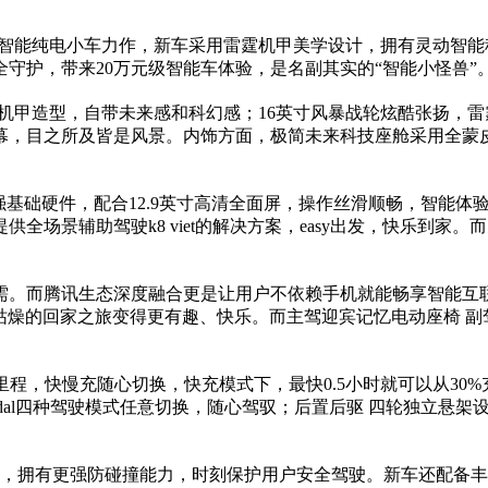
品智能纯电小车力作，新车采用雷霆机甲美学设计，拥有灵动智
守护，带来20万元级智能车体验，是名副其实的“智能小怪兽”
霆机甲造型，自带未来感和科幻感；16英寸风暴战轮炫酷张扬，
幕，目之所及皆是风景。内饰方面，极简未来科技座舱采用全蒙
超强基础硬件，配合12.9英寸高清全面屏，操作丝滑顺畅，智能体验
全场景辅助驾驶k8 viet的解决方案，easy出发，快乐到家。
所需。而腾讯生态深度融合更是让用户不依赖手机就能畅享智能互联
枯燥的回家之旅变得更有趣、快乐。而主驾迎宾记忆电动座椅 副驾eas
航里程，快慢充随心切换，快充模式下，最快0.5小时就可以从30%
rmalepedal四种驾驶模式任意切换，随心驾驭；后置后驱 四轮
车身，拥有更强防碰撞能力，时刻保护用户安全驾驶。新车还配备丰