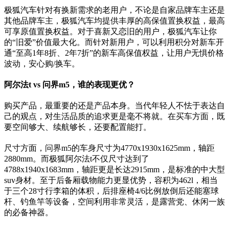
极狐汽车针对有换新需求的老用户，不论是自家品牌车主还是
其他品牌车主，极狐汽车均提供丰厚的高保值置换权益，最高
可享原值置换权益。对于喜新又恋旧的用户，极狐汽车让你
的“旧爱”价值最大化。而针对新用户，可以利用积分对新车开
通“至高1年8折、2年7折”的新车高保值权益，让用户无惧价格
波动，安心购/换车。
阿尔法t vs 问界m5，谁
的表现更优？
购买产品，最重要的还是产品本身。当代年轻人不怯于表达自
己的观点，对生活品质的追求更是毫不将就。在买车方面，既
要空间够大、续航够长，还要配置能打。
尺寸方面，问界m5的车身尺寸为4770x1930x1625mm，轴距
2880mm。而极狐阿尔法t不仅尺寸达到了
4788x1940x1683mm，轴距更是长达2915mm，是标准的中大型
suv身材。至于后备厢载物能力更显优势，容积为462l，相当
于三个28寸行李箱的体积，后排座椅4/6比例放倒后还能塞球
杆、钓鱼竿等设备，空间利用非常灵活，是露营党、休闲一族
的必备神器。