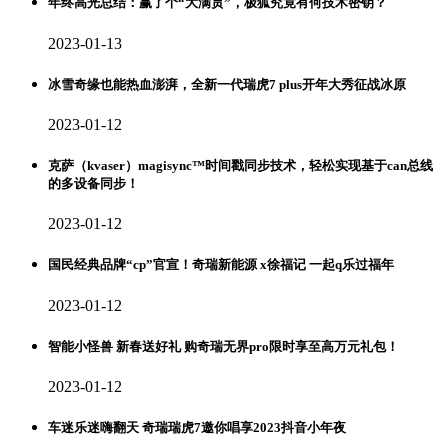
年终高光总结：赢了个“大满贯”，极狐究竟有何技术密钥？
2023-01-13
冰雪奇缘也能热血澎湃，全新一代瑞虎7 plus开年大秀征战冰原
2023-01-12
克萨（kvaser）magisync™时间戳同步技术，轻松实现基于can总线
的多设备同步！
2023-01-12
国民经典品牌“cp”官宣！奇瑞新能源 x徐福记 一起q乐过福年
2023-01-12
智能小怪兽 新春送好礼 购奇瑞无界pro限时享至高万元礼包！
2023-01-12
车迷乐迷嗨翻天 奇瑞瑞虎7邀你唱享2023抖音小年夜