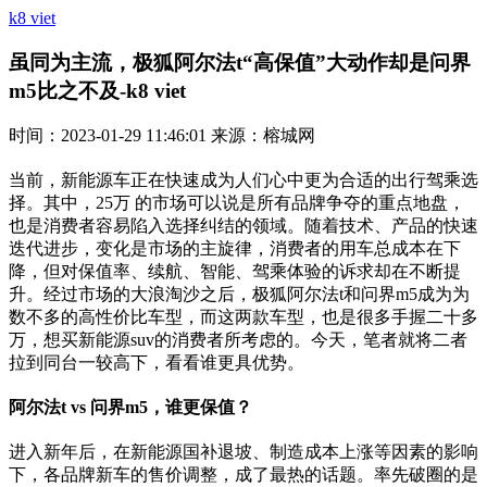
k8 viet
虽同为主流，极狐阿尔法t“高保值”大动作却是问界
m5比之不及-k8 viet
时间：2023-01-29 11:46:01 来源：榕城网
当前，新能源车正在快速成为人们心中更为合适的出行驾乘选
择。其中，25万 的市场可以说是所有品牌争夺的重点地盘，
也是消费者容易陷入选择纠结的领域。随着技术、产品的快速
迭代进步，变化是市场的主旋律，消费者的用车总成本在下
降，但对保值率、续航、智能、驾乘体验的诉求却在不断提
升。经过市场的大浪淘沙之后，极狐阿尔法t和问界m5成为为
数不多的高性价比车型，而这两款车型，也是很多手握二十多
万，想买新能源suv的消费者所考虑的。今天，笔者就将二者
拉到同台一较高下，看看谁更具优势。
阿尔法t
vs
问界m
5
，谁更保值？
进入新年后，在新能源国补退坡、制造成本上涨等因素的影响
下，各品牌新车的售价调整，成了最热的话题。率先破圈的是