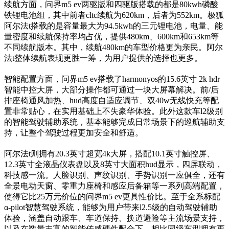
续航方面，问界m5 ev两驱版和四驱版搭载的都是80kwh磷酸
铁锂电池组，其中前者cltc续航为620km，后者为552km。极狐
阿尔法t搭载的是容量最大为94.5kwh的三元锂电池，电量、能
量密度和续航保持率均占优，提供480km、600km和653km等
不同续航版本。其中，续航480km的车型价格更为亲民。阿尔
法t整体续航表现更胜一筹，为用户提供的选择也更多。
智能配置方面，问界m5 ev搭载了harmonyos的15.6英寸 2k hdr
智能中控大屏，大部分操作都可通过一块大屏幕解决。前/后
排座椅通风加热、hud高度自适应调节、双40w无线快充等配
置非常贴心，在实用基础上不失豪华体验。此外这款车l2级别
的智能驾驶辅助系统，基本能够完成日常场景下的巡航辅助支
持，让整个驾驶过程更加安全和舒适。
阿尔法t则拥有20.3英寸超宽4k大屏，搭配10.1英寸触控屏、
12.3英寸全液晶仪表盘以及8英寸大面积hud显示，四屏联动，
科技感一流。人脸识别、声纹识别、手势识别一应俱全，还有
全景电动天窗、零重力座椅和感应后备箱等一系列高端配置，
使得它比25万元价位的问界m5 ev更具性价比。至于全系标配
α-pilot智慧驾驶系统，能够为用户带来l2.5级的自动驾驶辅助
体验，涵盖自动跟车、车道保持、换道避险等主流场景支持，
以及在数量丰富的智能传感硬件配合下，相比同级车型拥有更