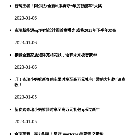
智驾王者！阿尔法s全新hi版再夺“年度智能车”大奖
2023-01-06
奇瑞新能源eq7内饰设计图首度曝光 或将2023年下半年发布
2023-01-06
极狐全新家族矩阵亮相花城，诠释未来极智豪华
2023-01-06
叮！奇瑞小蚂蚁新春购车限时享至高万元礼包 “爱的大礼物”请查
收！
2023-01-05
新春购奇瑞小蚂蚁限时享至高万元礼包 q乐过新年
2023-01-05
全面革新，实力彰显！皇冠 sportcross重新定义豪华