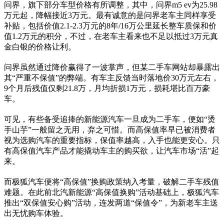
问界，旗下部分车型价格有所调整，其中，问界m5 ev为25.98
万元起，降幅接近3万元。最有诚意的是问界老车主同样享受
补贴，包括价值2.1-2.3万元的8年/16万公里延长整车质保和价
值1.2万元的积分，不过，在老车主看来也不足以抵过3万元真
金白银的价格让利。
问界虽然通过降价赢得了一波掌声，但某二手车网站却暴露出
其“严重不保值”的弊端。有车主反馈当时落地价30万元左右，
9个月后残值仅剩21.8万，月均折损1万元，损耗堪比百万豪
车。
可见，有些备受追捧的新能源汽车一旦成为二手车，便如“烫
手山芋”一般留之无用，弃之可惜。而高保值率早已被消费者
视为选购汽车的重要指标，保值率越高，入手也能更安心。只
有高保值汽车产品才能撬动车主的购买欲，让汽车市场“活”起
来。
而极狐汽车便将“高保值”换购政策纳入考量，破解二手车残值
难题。在此前北汽新能源“高保值换购”活动基础上，极狐汽车
推出“双保值安心购”活动，连发两道“保值令”，为新老车主送
出无忧购车体验。