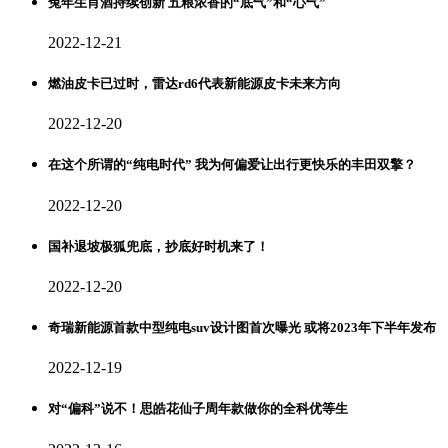
兔年生肖酒持续创新 五粮浓香的“底气”和“心气”
2022-12-21
燃油皮卡已过时，雷达rd6代表新能源皮卡未来方向
2022-12-20
在这个所谓的“纯电时代” 我为何偏爱让出行更快乐的丰田双擎？
2022-12-20
国补退坡极狐兜底，抄底好时机来了！
2022-12-20
奇瑞新能源首款中型纯电suv设计图首次曝光 或将2023年下半年发布
2022-12-19
对“偏科”说不！思皓花仙子周年款做你的全科优等生