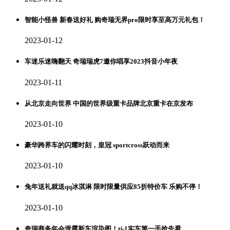
智能小怪兽 新春送好礼 购奇瑞无界pro限时享至高万元礼包！
2023-01-12
车迷乐迷嗨翻天 奇瑞瑞虎7邀你唱享2023抖音小年夜
2023-01-11
从北京走向世界 中国的世界级重卡品牌北京重卡在京发布
2023-01-10
豪华跨界车的闪耀时刻，皇冠 sportcross跃动而来
2023-01-10
兔年送礼就送qq冰淇淋 限时限量供应85折特价车 乐购不停！
2023-01-10
奇瑞商务年会泄露新车渲染图！tj-1实车第一手抢先看