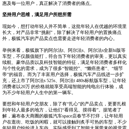
惠及每一位用户，真正解决了消费者的痛点。
坚
持用户思维
，满足用户所想所需
现如今，想打动年轻人并不简单，这批年轻人在优越的环境里
长大，对产品非常“挑剔”，除了解决了年轻用户的置换痛点
外，极狐汽车的产品卖点也需要走进年轻消费者的内心。
举例来看，极狐旗下的阿尔法t、阿尔法s、阿尔法s全新hi版等
车型，不仅颜值能打，符合当下年轻消费者的审美，更以真实
续航、豪华品质以及科技智能的特征，满足年轻消费者多样化
与个性化的需求，成为了很多“智能控”、“懒癌患者”、“细节
帝”的福音。而为了丰富用户选择，极狐汽车产品线进一步扩
充，还上市了阿尔法s 525s、阿尔法t 480s标航版车型，让年轻
消费者以20万 的价格就能享受高端智能的纯电出行体验，成
为不少年轻用户人生中的第一辆车。
要想和年轻用户交朋友，除了有“扎心”的产品卖点，更要扎根
到年轻人最多的地方，让他们“看得见、摸得着”。据笔者了
解，遍布各大商圈的极狐汽车space店春节不打烊，让年轻用
户在逛街、吃饭的闲暇，就可以接触到炙手可热的车型，不少
年轻用户纷纷进入车内，实际感受到了智能大屏带来的视觉震