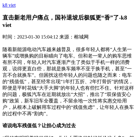
k8 viet
直击新老用户痛点，国补退坡后极狐更“香”了-k8
viet
时间：2023-01-30 15:04:12 来源：榕城网
随着新能源电动汽车越来越普及，很多年轻人都将“人生第一
辆车”或增换购的目标瞄向了电车。但和老一辈人的购车思维
有所不同，年轻人对汽车逐渐产生了类似于手机一样的消费
观，说得更直白些，那就是换车频率不亚于换手机，甚至“一
言不合就换车”。但困扰这些年轻人的问题也随之而来：电车
的“残值低”，甚至经常出现“1年打五折、2年打骨折”的情况，
即便是平时花钱“大手大脚”的年轻人也有些扛不住。针对这样
的问题，极狐汽车在近期就放出“大招”，推出了“双保值安心
购”政策，新车旧车全覆盖，不留余地一次性将实惠交给用
户，从根本上破解用车过程中的“残值焦虑”，让年轻人在换车
的过程中不再“割肉”。
谁说电车残值低？让担心成为过去