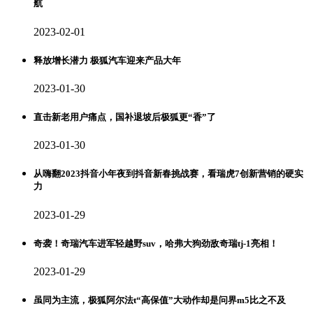
航
2023-02-01
释放增长潜力 极狐汽车迎来产品大年
2023-01-30
直击新老用户痛点，国补退坡后极狐更“香”了
2023-01-30
从嗨翻2023抖音小年夜到抖音新春挑战赛，看瑞虎7创新营销的硬实
力
2023-01-29
奇袭！奇瑞汽车进军轻越野suv，哈弗大狗劲敌奇瑞tj-1亮相！
2023-01-29
虽同为主流，极狐阿尔法t“高保值”大动作却是问界m5比之不及