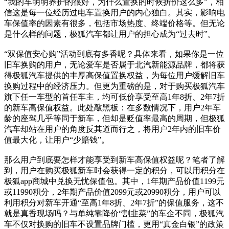
“我的车明明养护的很好，为什么置换的时候折价这么多”，相
信这是每一位经历过电车置换用户的内心独白。其实，影响电
车保值率的因素有很多，包括市场热度、终端价格等。但无论
是什么样的问题，极狐汽车都让用户的担心成为“过去时”。
“双保值安心购”活动到底有多香呢？具体来看，如果你是一位
旧车换购的用户，无论爱车是否属于北汽新能源品牌，都将获
得极狐汽车提供的丰厚高保值置换权益，为每位用户缓解旧车
换购过程中的经济压力。但更为重磅的是，对于购买极狐汽车
旗下任一车型的首任车主，均可低价享受至高1年8折、2年7折
的新车高保值权益。此处敲黑板：在多数情况下，用户2年车
龄的座驾几乎等同于新车，但却是贬值率最高的周期，但极狐
汽车却站在用户的角度反其道而行之，将用户2年内的旧车价
值最大化，让用户“少赔钱”。
那么用户到底要怎样才能享受到新车高保值权益呢？笔者了解
到，用户在购买极狐新车时会获得一定的积分，可以用积分在
极狐app商城中兑换无忧保值包。其中，1年期产品价值1199元
或11990积分，2年期产品价值2099元或20990积分，用户可以
利用积分对新车开通“至高1年8折、2年7折”的保值服务，这不
就是真香现场吗？与单纯靠降价“割韭菜”的车企不同，极狐汽
车不仅对换购的旧车不设置品牌门槛，更用“真金白银”的政策