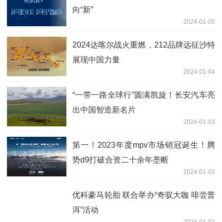
向“新”
2024-01-05
2024达喀尔战火重燃，212品牌远征沙特
展现中国力量
2024-01-04
“一带一路全球行”圆满凯旋！长安汽车亮
出中国智造新名片
2024-01-03
第一！2023年度mpv市场销冠诞生！腾
势d9打破合资二十余年垄断
2024-01-02
优科豪马轮胎 联合举办“奇驭大咖 啡尝普
洱”活动