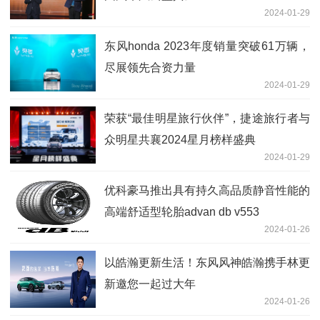
2024-01-29
东风honda 2023年度销量突破61万辆，
尽展领先合资力量
2024-01-29
荣获“最佳明星旅行伙伴”，捷途旅行者与
众明星共襄2024星月榜样盛典
2024-01-29
优科豪马推出具有持久高品质静音性能的
高端舒适型轮胎advan db v553
2024-01-26
以皓瀚更新生活！东风风神皓瀚携手林更
新邀您一起过大年
2024-01-26