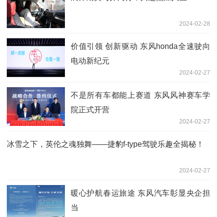
2024-02-28
价值引领 创新驱动 东风honda全速驶向
电动新纪元
2024-02-27
不是所有车都能上赛道 东风风神赛车学
院正式开营
2024-02-27
冰雪之下，英伦之魂独舞——捷豹f-type驾驶乐趣全揭秘！
2024-02-27
暖心护航春运旅途 东风汽车彰显央企担
当