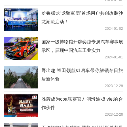
2024-01-02
哈弗猛龙“龙骑军团”首场用户共创改装沙
龙潮流启动！
2024-01-02
国家一级博物馆开辟奕炫专属汽车赛事展
示区，展现中国汽车工业实力
2024-01-01
野出趣 福田领航s1房车带你解锁冬日旅
居新体验
2023-12-29
胜牌成为cba联赛官方润滑油k8 viet的合
作伙伴
2023-12-28