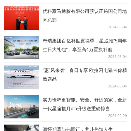
优科豪马橡胶有限公司获认证跨国公司地
区总部
2024-03-04
奇瑞集团百亿补贴置换季，星途推“5周年
生日大礼包”，享至高4万置换补贴
2024-03-04
“惠”风来袭，春日专享 欧拉闪电猫带你精
致选品
2024-03-04
实力诠释更智能、安全、舒适的家，全新
一代星途揽月ota升级送重磅惊喜
2024-02-29
满怀期冀与弗同行，共赴热辣人生