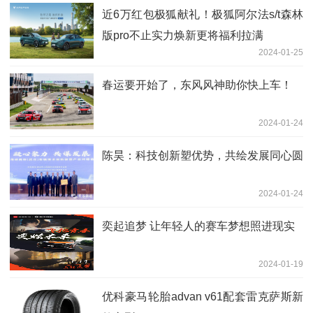
近6万红包极狐献礼！极狐阿尔法s/t森林
版pro不止实力焕新更将福利拉满
2024-01-25
春运要开始了，东风风神助你快上车！
2024-01-24
陈昊：科技创新塑优势，共绘发展同心圆
2024-01-24
奕起追梦 让年轻人的赛车梦想照进现实
2024-01-19
优科豪马轮胎advan v61配套雷克萨斯新