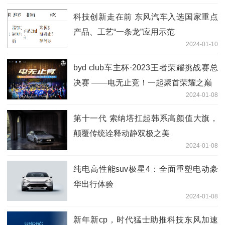
科技创新走在前 东风汽车入选国家重点
产品、工艺“一条龙”应用示范
2024-01-10
byd club车主杯·2023王者荣耀挑战赛总
决赛 ——电无止竞！一起聚首荣耀之巅
2024-01-08
第十一代 索纳塔扛起韩系高颜值大旗，
颠覆传统诠释动静双极之美
2024-01-08
纯电高性能suv极星4：全面重塑电动豪
华出行体验
2024-01-08
新年新cp，时代猛士助推科技东风加速