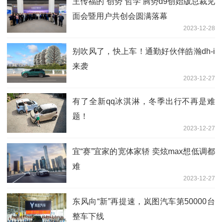
王传福的“创势”哲学 腾势d9创始版总裁见
面会暨用户共创会圆满落幕
2023-12-28
别吹风了，快上车！通勤好伙伴皓瀚dh-i
来袭
2023-12-27
有了全新qq冰淇淋，冬季出行不再是难
题！
2023-12-27
宜“赛”宜家的宽体家轿 奕炫max想低调都
难
2023-12-27
东风向“新”再提速，岚图汽车第50000台
整车下线