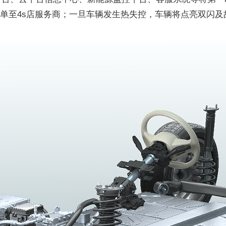
内派单至4s店服务商；一旦车辆发生热失控，车辆将点亮双闪