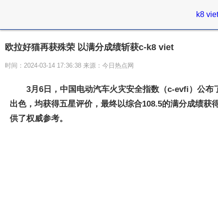
k8 vie
欧拉好猫再获殊荣 以满分成绩斩获c-k8 viet
时间：2024-03-14 17:36:38 来源：今日热点网
3
月
6
日
，
中国电动汽车火灾安全指数
（c-evfi）
公布
出色，
均获得五星评价，最终
以综合1
08.5的
满分成绩
获
供了权威参考。