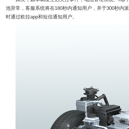
池异常，客服系统将在180秒内通知用户，并于300秒
时通过欧拉app和短信通知用户。