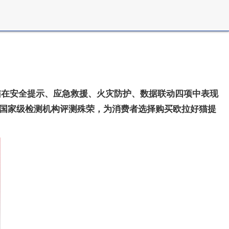
猫在安全提示、应急救援、火灾防护、数据联动
四项
中表现
国家级检测机构评测殊荣，为消费者选择购买欧拉好猫提