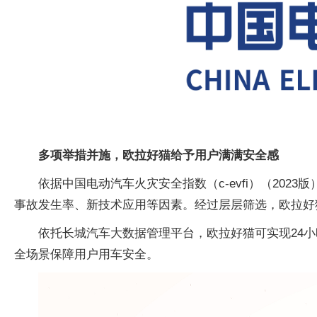
多项举措
并施，欧拉好猫给予用户满满安全感
依据中国电动汽车火灾安全指数（c-evfi）（2
事故发生率、新技术应用等因素。经过层层筛选，欧拉好
依托长城汽车大数据管理平台，欧拉好猫可实现24
全场景保障用户用车安全。