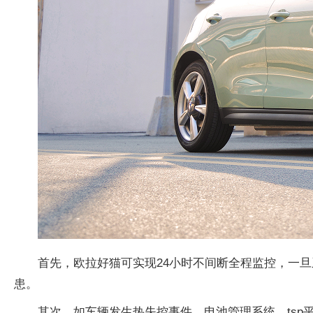
首先，欧拉好猫可实现24小时不间断全程监控，一
患。
其次，如车辆发生热失控事件，电池管理系统、ts