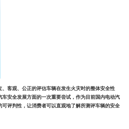
立、客观、公正的评估车辆在发生火灾时的整体安全性
汽车安全发展方面的一次重要尝试，作为目前国内电动汽
的可评判性，
让消费者可以
直观地了解所测评车辆的安全