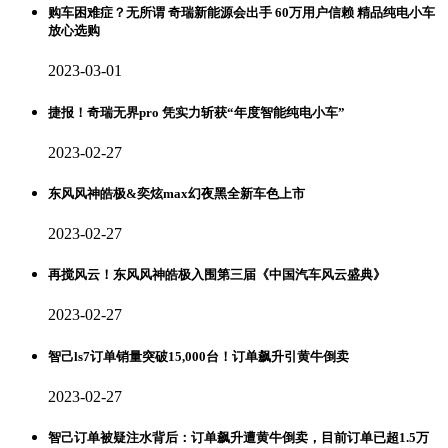
购车困难症？无所谓 奇瑞新能源会出手 60万用户信赖 精品纯电小车
放心选购
2023-03-01
捷报！奇瑞无界pro 凭实力斩获“年度智能纯电小车”
2023-02-27
东风风神皓极&奕炫max幻夜黑全新车色上市
2023-02-27
再搅风云！东风风神皓极入围第三届《中国汽车风云盛典》
2023-02-27
智己ls7订单销量突破15,000台！订单飙升引黄牛倒卖
2023-02-27
智己订单被疑注水背后：订单飙升遭黄牛倒卖，目前订单已超1.5万