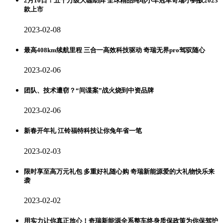
2月10日！五千万级大咖助阵 全球精品纯电小车冠军奇瑞小蚂蚁2023
款上市
2023-02-08
最高408km续航里程 三合一高效科技驱动 奇瑞无界pro驾驭随心
2023-02-06
团队、技术遭窃？“间谍案”战火烧到中资品牌
2023-02-06
新春开年礼 江铃福特科技让你兔年省一笔
2023-02-03
限时享至高万元礼包 多重好礼随心购 奇瑞新能源爱的大礼物快乐来
袭
2023-02-02
用实力让你真正放心！奇瑞新能源全系整车终身质保政策为你保驾护