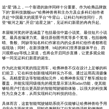
追“星”路上，一个靠谱的旅伴同样十分重要。作为哈弗品牌旗
下的“新科技旗舰suv”哈弗神兽将和主办方及众多科幻创作者
共赴“中国最大的观景平台”牛背山，让科幻与科技同行，共
登“银河之巅”,开启“追星之旅”，见证科幻新星的冉冉升起。
本届银河奖的评选涵盖了包括最佳中篇小说奖、最佳短片小说
奖、最具改编潜力奖、最佳原创图书奖等多个奖项，包括杨晚
晴、鲁般、阿缺等知名科幻作家在内的众多科幻创作者都将莅
临现场；同时，在新浪微博、b站的科幻世界新媒体平台、四
川观察app等线上渠道，也将会开启同步直播，让更多观众能
够一同见证科幻新星的诞生。
作为此次银河奖的指定用车，哈弗神兽不仅在设计上足够的科
幻前卫，它在科技创新领域同样实力不俗。通过运用高清摄像
头、高精度雷达等智能感知元件，哈弗神兽实现了整车感知全
覆盖，并能实现同级领先的视觉显示算法和adas功能，使其能
够给用户打造出更高阶的智能驾驶辅助体验，以强大的科技属
性为立身之本，从而实现科幻与科技的结合。
具体而言，这套智能驾驶辅助系统不仅能够让哈弗神兽给予用
户安全方面的支持，同时也兼顾到了行车的舒适性和便捷性。