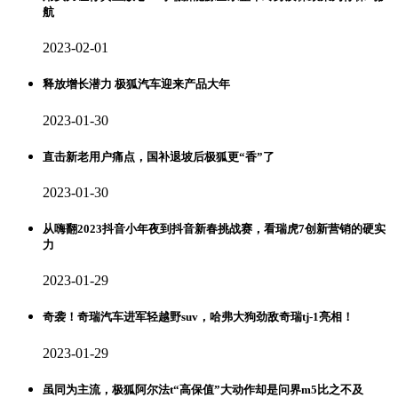
航
2023-02-01
释放增长潜力 极狐汽车迎来产品大年
2023-01-30
直击新老用户痛点，国补退坡后极狐更“香”了
2023-01-30
从嗨翻2023抖音小年夜到抖音新春挑战赛，看瑞虎7创新营销的硬实
力
2023-01-29
奇袭！奇瑞汽车进军轻越野suv，哈弗大狗劲敌奇瑞tj-1亮相！
2023-01-29
虽同为主流，极狐阿尔法t“高保值”大动作却是问界m5比之不及