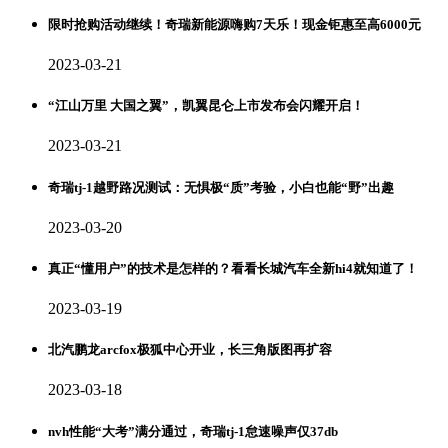
限时抢购活动继续！奇瑞新能源嗨购7天乐！现金钜惠至高6000元
2023-03-21
“江山万里 大国之翼”，凯翼昆仑上市发布会闪耀开启！
2023-03-21
奇瑞tj-1越野路况测试：无惧极“质”考验，小白也能“野”出趣
2023-03-20
真正“懂用户”的技术是怎样的？看看长城汽车全新hi4就知道了！
2023-03-19
北汽鹏龙arcfox极狐中心开业，长三角版图再扩容
2023-03-18
nvh性能“大考”满分通过，奇瑞tj-1怠速噪声仅37db