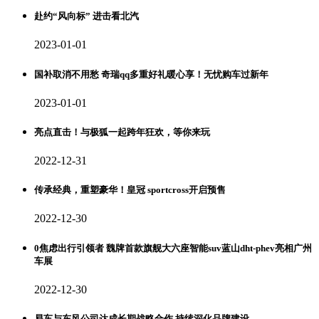
赴约“风向标” 进击看北汽
2023-01-01
国补取消不用愁 奇瑞qq多重好礼暖心享！无忧购车过新年
2023-01-01
亮点直击！与极狐一起跨年狂欢，等你来玩
2022-12-31
传承经典，重塑豪华！皇冠 sportcross开启预售
2022-12-30
0焦虑出行引领者 魏牌首款旗舰大六座智能suv蓝山dht-phev亮相广州
车展
2022-12-30
易车与东风公司达成长期战略合作 持续深化品牌建设