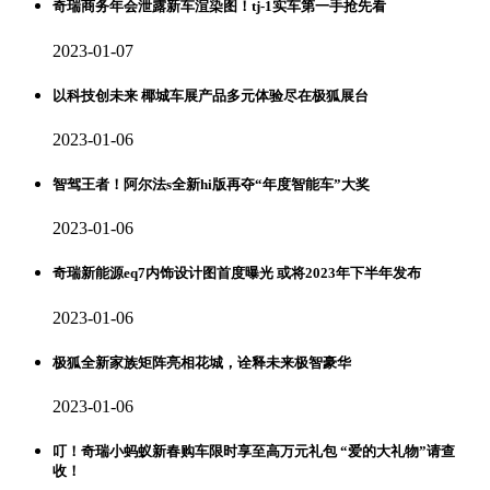
奇瑞商务年会泄露新车渲染图！tj-1实车第一手抢先看
2023-01-07
以科技创未来 椰城车展产品多元体验尽在极狐展台
2023-01-06
智驾王者！阿尔法s全新hi版再夺“年度智能车”大奖
2023-01-06
奇瑞新能源eq7内饰设计图首度曝光 或将2023年下半年发布
2023-01-06
极狐全新家族矩阵亮相花城，诠释未来极智豪华
2023-01-06
叮！奇瑞小蚂蚁新春购车限时享至高万元礼包 “爱的大礼物”请查
收！