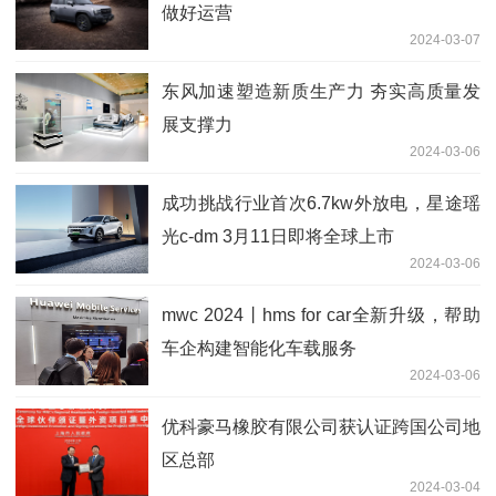
做好运营
2024-03-07
东风加速塑造新质生产力 夯实高质量发
展支撑力
2024-03-06
成功挑战行业首次6.7kw外放电，星途瑶
光c-dm 3月11日即将全球上市
2024-03-06
mwc 2024丨hms for car全新升级，帮助
车企构建智能化车载服务
2024-03-06
优科豪马橡胶有限公司获认证跨国公司地
区总部
2024-03-04