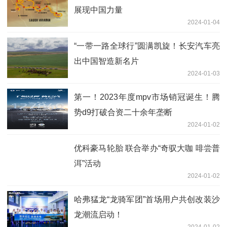
展现中国力量
2024-01-04
“一带一路全球行”圆满凯旋！长安汽车亮
出中国智造新名片
2024-01-03
第一！2023年度mpv市场销冠诞生！腾
势d9打破合资二十余年垄断
2024-01-02
优科豪马轮胎 联合举办“奇驭大咖 啡尝普
洱”活动
2024-01-02
哈弗猛龙“龙骑军团”首场用户共创改装沙
龙潮流启动！