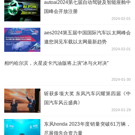
autoai2024第七届自动驾驶及智能座舱中
国峰会开放注册
2024-02-01
aes2024第五届中国国际汽车以太网峰会
邀您洞见车载以太网最新趋势
2024-02-01
相约哈尔滨，火星皮卡汽油版将上演“冰与火对决”
2024-01-30
斩获多项大奖 东风汽车闪耀第四届《中
国汽车风云盛典》
2024-01-29
东风honda 2023年度销量突破61万辆，
尽展领先合资力量