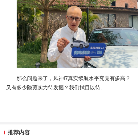
那么问题来了，风神l7真实续航水
平究竟有多高？
又有多少隐藏实力待发掘？我们拭目以待。
推荐内容