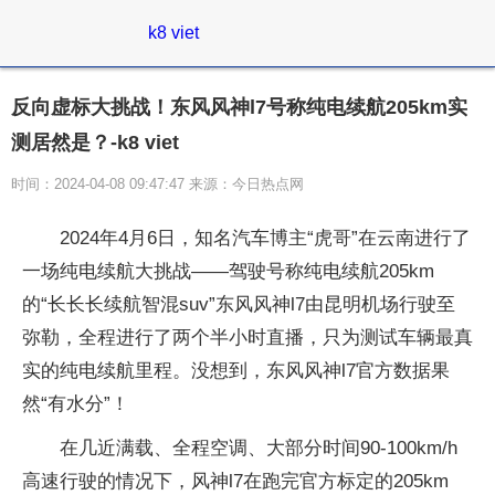
k8 viet
反向虚标大挑战！东风风神l7号称纯电续航205km实
测居然是？-k8 viet
时间：2024-04-08 09:47:47 来源：今日热点网
2024年4月6日，知名汽车博主“虎哥”在云南进行了
一场纯电续航大挑战——驾驶号称纯电续航205km
的“长长长续航智混suv”东风风神l7由昆明机场行驶至
弥勒，全程进行了两个半小时直播，只为测试车辆最真
实的纯电续航里程。没想到，东风风神l7官方数据果
然“有水分”！
在几
近满载、全程空调、大部分时间90-100km/h
高速行驶的情况下，风神l7在跑完官方标定的205km