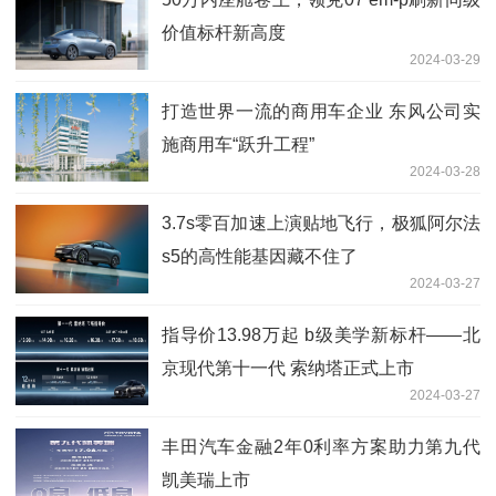
价值标杆新高度
2024-03-29
打造世界一流的商用车企业 东风公司实
施商用车“跃升工程”
2024-03-28
3.7s零百加速上演贴地飞行，极狐阿尔法
s5的高性能基因藏不住了
2024-03-27
指导价13.98万起 b级美学新标杆——北
京现代第十一代 索纳塔正式上市
2024-03-27
丰田汽车金融2年0利率方案助力第九代
凯美瑞上市