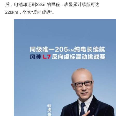
后，电池却还剩23km的里程，表显累计续航可达
228km，坐实“反向虚标”。