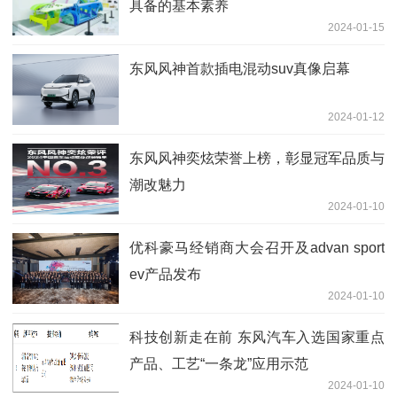
具备的基本素养
2024-01-15
东风风神首款插电混动suv真像启幕
2024-01-12
东风风神奕炫荣誉上榜，彰显冠军品质与
潮改魅力
2024-01-10
优科豪马经销商大会召开及advan sport
ev产品发布
2024-01-10
科技创新走在前 东风汽车入选国家重点
产品、工艺“一条龙”应用示范
2024-01-10