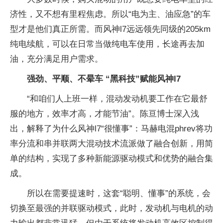
济
性，又不想有里程焦虑。所以“电为主、油应急”的车
型才是他们真正所需。而风神l7远远领先同级的205km
纯电续航，可以在日常当做纯电车使用，长途再去加
油，充分满足用户需求。
强劲、
平顺、不晕车 “黑科技”赋能风神l7
“和咱们人上班一样，混动发动机要工作在它最舒
服的地方，效率才高，才能节油”。陈亘博士深入浅
出，解释了为什么风神l7“很懂事”：马赫电混phr
ev将功
率分流和串并联两大混动技术流派做了融合创新，用简
单的结构，实现了多种新能源驱动模式和优势的融合集
成。
所以在需要提速时，这套“聪明、懂事”的系统，会
切换至最强的并联驱动模式，此时，发动机与电机的动