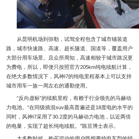
从昆明机场到弥勒，试驾全程包含了城市铺装道
路，城市快速路、高速、超长隧道、国道等，覆盖用户
大部分用车场景。且众所周知，高速相较于城市路况更
为费电，所以，即便只按照官方205km纯电续航计算，
在绝大多数情况下，风神l7的纯电里程基本上可以支持
城市用车一族一周左右的通勤使用。
“反向虚标”的续航里程，有赖于行业领先的马赫动
力电池。“在同级插混suv最高普遍还是18度电的水
平的
同时，风神l7采用了30.2度的马赫动力电池，以
近两倍
的电量，实现了超长纯电续航。”陈亘博士表示。
大多数时候，购买混动的用户既想要纯电车型的经