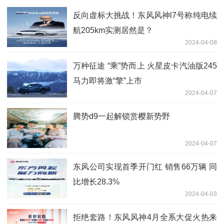
反向虚标大挑战！东风风神l7号称纯电续
航205km实测居然是？
2024-04-08
万种征途 “乘”势而上 火星皮卡汽油版245
马力即将激“擎”上市
2024-04-07
腾势d9一起解锁赏樱新势野
2024-04-07
东风公司实现首季开门红 销售66万辆 同
比增长28.3%
2024-04-03
拒绝套路！东风风神4月全系大促火热来