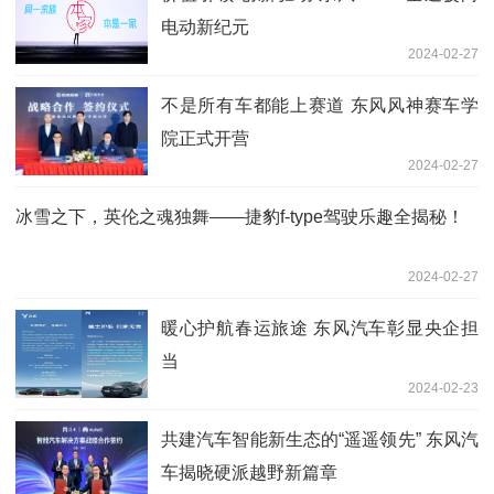
电动新纪元
2024-02-27
不是所有车都能上赛道 东风风神赛车学
院正式开营
2024-02-27
冰雪之下，英伦之魂独舞——捷豹f-type驾驶乐趣全揭秘！
2024-02-27
暖心护航春运旅途 东风汽车彰显央企担
当
2024-02-23
共建汽车智能新生态的“遥遥领先” 东风汽
车揭晓硬派越野新篇章