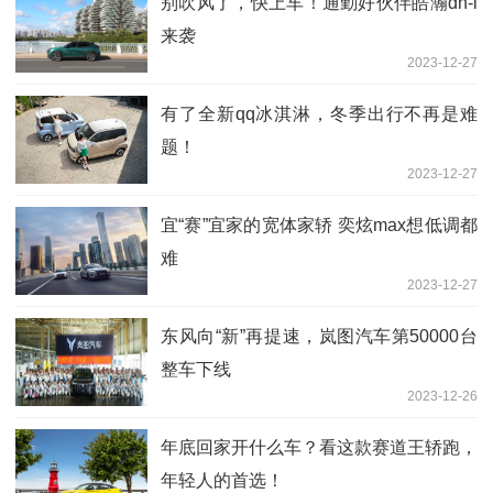
别吹风了，快上车！通勤好伙伴皓瀚dh-i
来袭
2023-12-27
有了全新qq冰淇淋，冬季出行不再是难
题！
2023-12-27
宜“赛”宜家的宽体家轿 奕炫max想低调都
难
2023-12-27
东风向“新”再提速，岚图汽车第50000台
整车下线
2023-12-26
年底回家开什么车？看这款赛道王轿跑，
年轻人的首选！