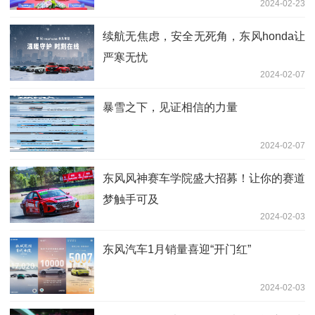
2024-02-23
续航无焦虑，安全无死角，东风honda让
严寒无忧
2024-02-07
暴雪之下，见证相信的力量
2024-02-07
东风风神赛车学院盛大招募！让你的赛道
梦触手可及
2024-02-03
东风汽车1月销量喜迎“开门红”
2024-02-03