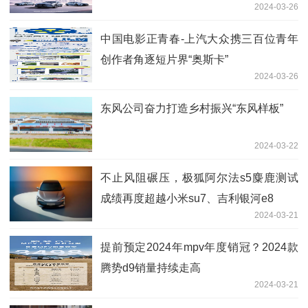
2024-03-26
中国电影正青春-上汽大众携三百位青年
创作者角逐短片界“奥斯卡”
2024-03-26
东风公司奋力打造乡村振兴“东风样板”
2024-03-22
不止风阻碾压，极狐阿尔法s5麋鹿测试
成绩再度超越小米su7、吉利银河e8
2024-03-21
提前预定2024年mpv年度销冠？2024款
腾势d9销量持续走高
2024-03-21