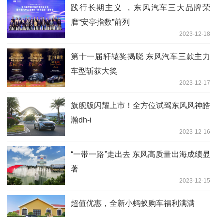
践行长期主义 ，东风汽车三大品牌荣
膺“安亭指数”前列
2023-12-18
第十一届轩辕奖揭晓 东风汽车三款主力
车型斩获大奖
2023-12-17
旗舰版闪耀上市！全方位试驾东风风神皓
瀚dh-i
2023-12-16
“一带一路”走出去 东风高质量出海成绩显
著
2023-12-15
超值优惠，全新小蚂蚁购车福利满满