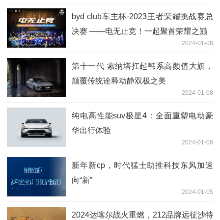
byd club车主杯·2023王者荣耀挑战赛总
决赛 ——电无止竞！一起聚首荣耀之巅
2024-01-08
第十一代 索纳塔扛起韩系高颜值大旗，
颠覆传统诠释动静双极之美
2024-01-08
纯电高性能suv极星4：全面重塑电动豪
华出行体验
2024-01-08
新年新cp，时代猛士助推科技东风加速
向“新”
2024-01-05
2024达喀尔战火重燃，212品牌远征沙特