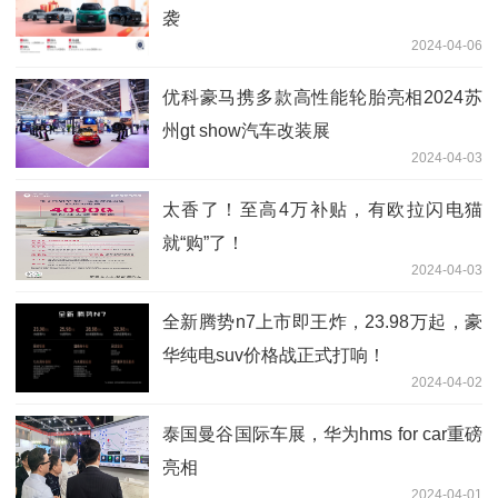
袭
2024-04-06
优科豪马携多款高性能轮胎亮相2024苏
州gt show汽车改装展
2024-04-03
太香了！至高4万补贴，有欧拉闪电猫
就“购”了！
2024-04-03
全新腾势n7上市即王炸，23.98万起，豪
华纯电suv价格战正式打响！
2024-04-02
泰国曼谷国际车展，华为hms for car重磅
亮相
2024-04-01