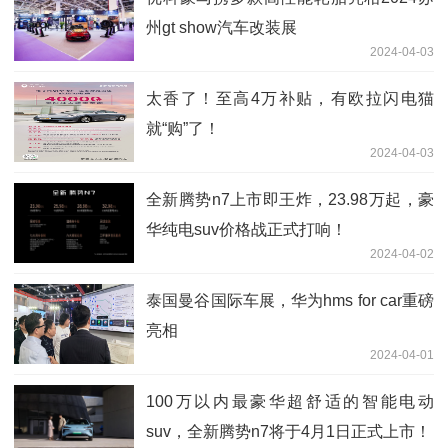
州gt show汽车改装展
2024-04-03
太香了！至高4万补贴，有欧拉闪电猫
就“购”了！
2024-04-03
全新腾势n7上市即王炸，23.98万起，豪
华纯电suv价格战正式打响！
2024-04-02
泰国曼谷国际车展，华为hms for car重磅
亮相
2024-04-01
100万以内最豪华超舒适的智能电动
suv，全新腾势n7将于4月1日正式上市！