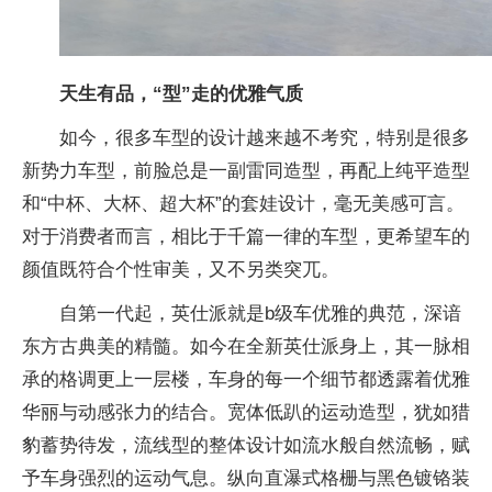
天生有品，“型”走的优雅气质
如今，很多车型的设计越来越不考究，特别是很多
新势力车型，前脸总是一副雷同造型，再配上纯平造型
和“中杯、大杯、超大杯”的套娃设计，毫无美感可言。
对于消费者而言，相比于千篇一律的车型，更希望车的
颜值既符合个性审美，又不另类突兀。
自第一代起，英仕派就是b级车优雅的典范，深谙
东方古典美的精髓。如今在全新英仕派身上，其一脉相
承的格调更上一层楼，车身的每一个细节都透露着优雅
华丽与动感张力的结合。宽体低趴的运动造型，犹如猎
豹蓄势待发，流线型的整体设计如流水般自然流畅，赋
予车身强烈的运动气息。纵向直瀑式格栅与黑色镀铬装