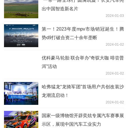
“一带一路全球行”圆满凯旋！长安汽车亮
出中国智造新名片
2024-01-03
第一！2023年度mpv市场销冠诞生！腾
势d9打破合资二十余年垄断
2024-01-02
优科豪马轮胎 联合举办“奇驭大咖 啡尝普
洱”活动
2024-01-02
哈弗猛龙“龙骑军团”首场用户共创改装沙
龙潮流启动！
2024-01-02
国家一级博物馆开辟奕炫专属汽车赛事展
示区，展现中国汽车工业实力