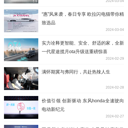
2024-03-04
“惠”风来袭，春日专享 欧拉闪电猫带你精
致选品
2024-03-04
实力诠释更智能、安全、舒适的家，全新
一代星途揽月ota升级送重磅惊喜
2024-02-29
满怀期冀与弗同行，共赴热辣人生
2024-02-28
价值引领 创新驱动 东风honda全速驶向
电动新纪元
2024-02-27