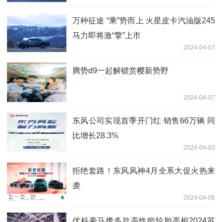
万种征途 “乘”势而上 火星皮卡汽油版245
马力即将激“擎”上市
2024-04-07
腾势d9一起解锁赏樱新势野
2024-04-07
东风公司实现首季开门红 销售66万辆 同
比增长28.3%
2024-04-03
拒绝套路！东风风神4月全系大促火热来
袭
2024-04-06
优科豪马携多款高性能轮胎亮相2024苏