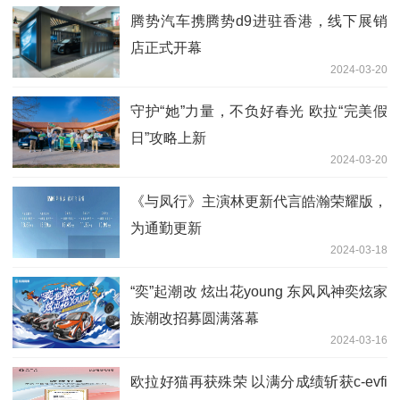
腾势汽车携腾势d9进驻香港，线下展销
店正式开幕
2024-03-20
守护“她”力量，不负好春光 欧拉“完美假
日”攻略上新
2024-03-20
《与凤行》主演林更新代言皓瀚荣耀版，
为通勤更新
2024-03-18
“奕”起潮改 炫出花young 东风风神奕炫家
族潮改招募圆满落幕
2024-03-16
欧拉好猫再获殊荣 以满分成绩斩获c-evfi