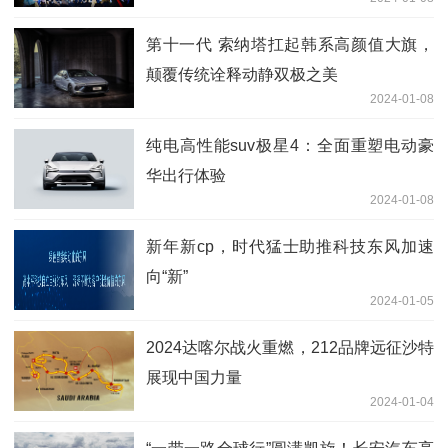
第十一代 索纳塔扛起韩系高颜值大旗，
颠覆传统诠释动静双极之美
2024-01-08
纯电高性能suv极星4：全面重塑电动豪
华出行体验
2024-01-08
新年新cp，时代猛士助推科技东风加速
向“新”
2024-01-05
2024达喀尔战火重燃，212品牌远征沙特
展现中国力量
2024-01-04