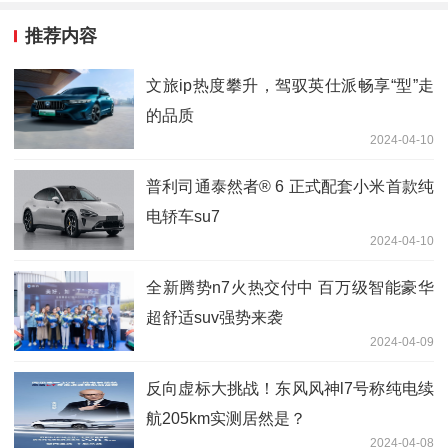
推荐内容
文旅ip热度攀升，驾驭英仕派畅享“型”走
的品质
2024-04-10
普利司通泰然者® 6 正式配套小米首款纯
电轿车su7
2024-04-10
全新腾势n7火热交付中 百万级智能豪华
超舒适suv强势来袭
2024-04-09
反向虚标大挑战！东风风神l7号称纯电续
航205km实测居然是？
2024-04-08