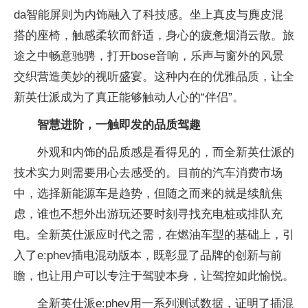
da智能屏则为内饰融入了科技感。坐上真皮与麂皮混
搭的座椅，触感柔软而舒适，身心的疲惫烟消云散。旅
途之中畅意驰骋，打开bose音响，乐声与窗外的风景
交织营造美妙的视听盛宴。这种内在的优雅品质，让全
新英仕派成为了真正能够触动人心的“伴侣”。
智慧进阶，一触即发的品质驾趣
外观和内饰的品质感是看得见的，而全新英仕派的
技术实力则需要用心去感受的。目前的汽车消费市场
中，选择新能源车是趋势，但随之而来的就是续航焦
虑，谁也不想外出游玩还要时刻寻找充电桩或排队充
电。全新英仕派应时代之需，在燃油车型的基础上，引
入了e:phev插电混动版本，既彰显了品牌的创新与前
瞻，也让用户可以专注于驾驶本身，让驾控如此愉悦。
全新英仕派e:phev用一系列测试数据，证明了插混