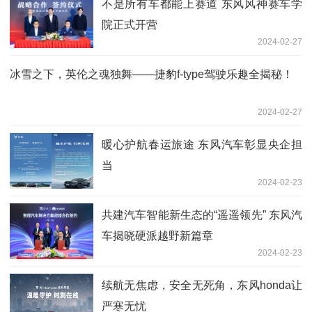
不是所有车都能上赛道 东风风神赛车学
院正式开营
2024-02-27
冰雪之下，英伦之魂独舞——捷豹f-type驾驶乐趣全揭秘！
2024-02-27
暖心护航春运旅途 东风汽车彰显央企担
当
2024-02-23
共建汽车智能新生态的“遥遥领先” 东风汽
车揭晓硬派越野新篇章
2024-02-23
续航无焦虑，安全无死角，东风honda让
严寒无忧