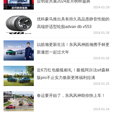
众明星共襄2024星月榜样盛典
2024-01-29
优科豪马推出具有持久高品质静音性能的
高端舒适型轮胎advan db v553
2024-01-26
以皓瀚更新生活！东风风神皓瀚携手林更
新邀您一起过大年
2024-01-26
近6万红包极狐献礼！极狐阿尔法s/t森林
版pro不止实力焕新更将福利拉满
2024-01-25
春运要开始了，东风风神助你快上车！
2024-01-24