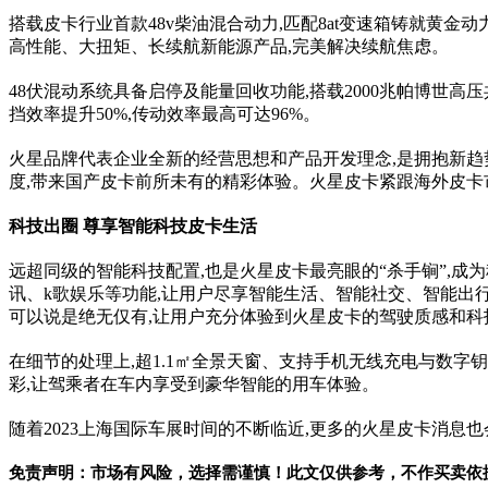
搭载皮卡行业首款48v柴油混合动力,匹配8at变速箱铸就黄金
高性能、大扭矩、长续航新能源产品,完美解决续航焦虑。
48伏混动系统具备启停及能量回收功能,搭载2000兆帕博世高压共
挡效率提升50%,传动效率最高可达96%。
火星品牌代表企业全新的经营思想和产品开发理念,是拥抱新趋
度,带来国产皮卡前所未有的精彩体验。火星皮卡紧跟海外皮卡
科技出圈
尊享智能科技皮卡生活
远超同级的智能科技配置,也是火星皮卡最亮眼的“杀手锏”,成为
讯、k歌娱乐等功能,让用户尽享智能生活、智能社交、智能出行生
可以说是绝无仅有,让用户充分体验到火星皮卡的驾驶质感和科
在细节的处理上,超1.1㎡全景天窗、支持手机无线充电与数字
彩,让驾乘者在车内享受到豪华智能的用车体验。
随着2023上海国际车展时间的不断临近,更多的火星皮卡消息
免责声明：市场有风险，选择需谨慎！此文仅供参考，不作买卖依