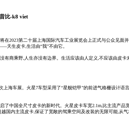
k8 viet
卡将在2023第二十届上海国际汽车工业展览会上正式与公众见
——天生皮卡,生活由“我”不由它。
没有商乘野,人生亦没有边界。生活应该由人定义,不应该由皮卡
次上海车展。火星7车型采用了“星舰铠甲”的前进气格栅设计语言,
了中国全尺寸皮卡的新时代。火星皮卡车宽2.1m,比主流产品宽15
面超越国内主流皮卡,保证了宽敞的驾乘空间及改装的无限可能,从