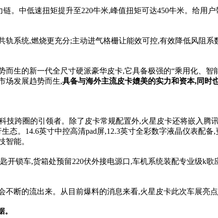
动力链。中低速扭矩提升至220牛米,峰值扭矩可达450牛米。给
轨系统,燃烧更充分;主动进气格栅让能效可控,有效降低风阻系数,整车
势而生的新一代全尺寸硬派豪华皮卡,它具备极强的“乘用化、智
市场发展趋势而生,
具备与海外主流皮卡媲美的实力和资本,同时
科技跨圈的引领者。除了皮卡常规配置外,火星皮卡还将嵌入腾讯ta
态。14.6英寸中控高清pad屏,12.3英寸全彩数字液晶仪表
技智能。
钥匙开锁车,货箱处预留220伏外接电源口,车机系统装配专业级
也会不断的流出来。从目前爆料的消息来看,火星皮卡此次车展亮点
据。