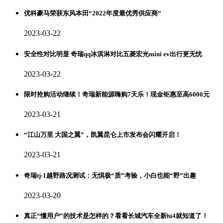
优科豪马荣获东风本田“2022年度最优秀供应商”
2023-03-22
安全性对比明显 奇瑞qq冰淇淋对比五菱宏光mini ev出行更无忧
2023-03-22
限时抢购活动继续！奇瑞新能源嗨购7天乐！现金钜惠至高6000元
2023-03-21
“江山万里 大国之翼”，凯翼昆仑上市发布会闪耀开启！
2023-03-21
奇瑞tj-1越野路况测试：无惧极“质”考验，小白也能“野”出趣
2023-03-20
真正“懂用户”的技术是怎样的？看看长城汽车全新hi4就知道了！