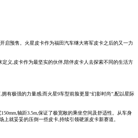
面并开启预售。火星皮卡作为福田汽车继大将军皮卡之后的又一力
来定义,皮卡作为最坚实的伙伴,陪伴皮卡人去探索不同的生活方
拥有极强的力量感;而火星9车型前脸更显“幻影时尚”,配以星际
0mm,轴距3.5m,保证了极宽敞的乘坐空间及舒适性。从车身
气场上就妥妥的压倒一些皮卡,持续引领硬派皮卡新赛道。