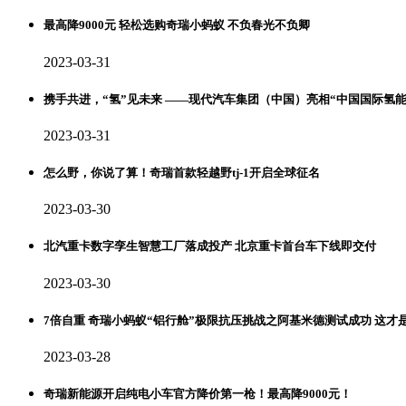
最高降9000元 轻松选购奇瑞小蚂蚁 不负春光不负卿
2023-03-31
携手共进，“氢”见未来 ——现代汽车集团（中国）亮相“中国国际氢
2023-03-31
怎么野，你说了算！奇瑞首款轻越野tj-1开启全球征名
2023-03-30
北汽重卡数字孪生智慧工厂落成投产 北京重卡首台车下线即交付
2023-03-30
7倍自重 奇瑞小蚂蚁“铝行舱”极限抗压挑战之阿基米德测试成功 这才
2023-03-28
奇瑞新能源开启纯电小车官方降价第一枪！最高降9000元！