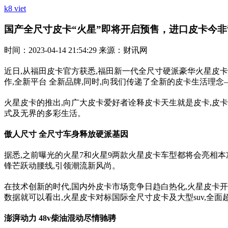
k8 viet
国产全尺寸皮卡“火星”即将开启预售，进口皮卡今非昔比-
时间：2023-04-14 21:54:29 来源：财讯网
近日,从福田皮卡官方获悉,福田新一代全尺寸硬派豪华火星皮
作,全新平台 全新品牌,同时,向我们传递了全新的皮卡生活理念
火星皮卡的推出,向广大皮卡爱好者诠释皮卡天生就是皮卡,皮卡
式及无界的多彩生活。
傲人尺
寸 全尺寸车身释放硬派基因
据悉,之前曝光的火星7和火星9两款火星皮卡车型都将会亮相本
锋芒跃动腰线,引领潮流新风尚。
在技术创新的时代,国内外皮卡市场竞争日趋白热化,火星皮卡开启
数据就可以看出,火星皮卡对标国际全尺寸皮卡及大型suv,全
澎湃动
力 48v柴油混动尽情驰骋