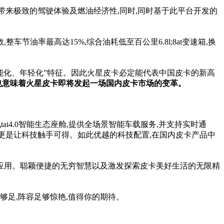
用户带来极致的驾驶体验及燃油经济性,同时,同时基于此平台开发的
节油率最高达15%,综合油耗低至百公里6.8l;8at变速箱,换
能化、年轻化”特征。因此火星皮卡必定能代表中国皮卡的新高
也意味着火星皮卡即将发起一场国内皮卡市场的变革。
i4.0智能生态座舱,提供全场景智能车载服务,并支持实时通
配备,更是让科技触手可得。如此优越的科技配置,在国内皮卡产品中
k歌应用。聪颖便捷的无穷智慧以及激发探索皮卡美好生活的无限精
够足,阵容足够惊艳,值得你的期待。