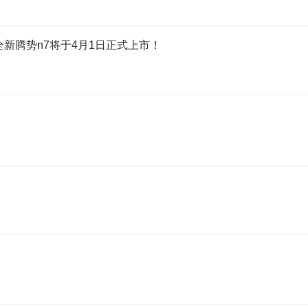
全新腾势n7将于4月1日正式上市！