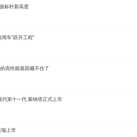
价值标杆新高度
用车“跃升工程”
s5的高性能基因藏不住了
京现代第十一代 索纳塔正式上市
美瑞上市