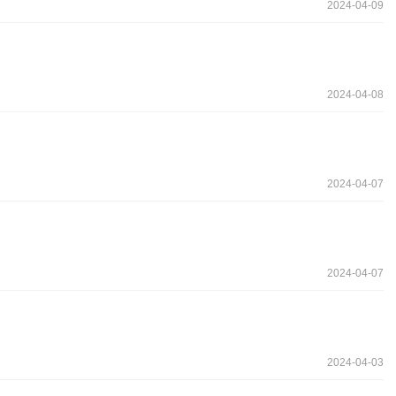
2024-04-09
2024-04-08
2024-04-07
2024-04-07
2024-04-03