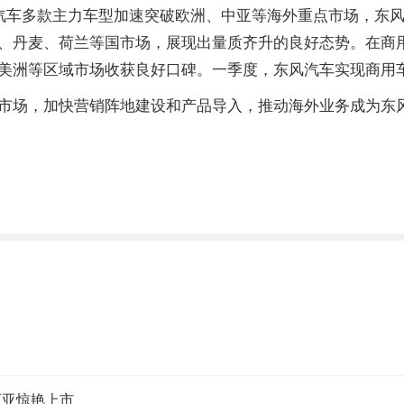
汽车多款主力车型加速突破欧洲、中亚等海外重点市场，东风
、丹麦、荷兰等国市场，展现出量质齐升的良好态势。在商
洲等区域市场收获良好口碑。一季度，东风汽车实现商用车出口
市场，加快营销阵地建设和产品导入，推动海外业务成为东
西亚惊艳上市