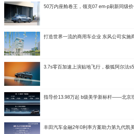
50万内座舱卷王，领克07 em-p刷新同级
打造世界一流的商用车企业 东风公司实施商
3.7s零百加速上演贴地飞行，极狐阿尔法
指导价13.98万起 b级美学新标杆——北
丰田汽车金融2年0利率方案助力第九代凯