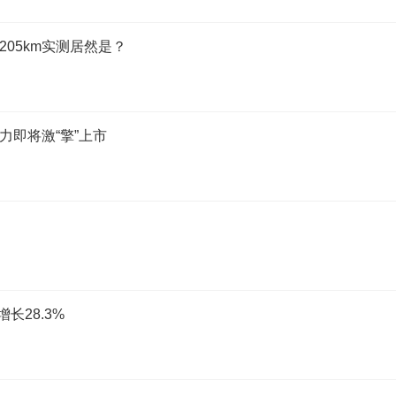
05km实测居然是？
马力即将激“擎”上市
长28.3%