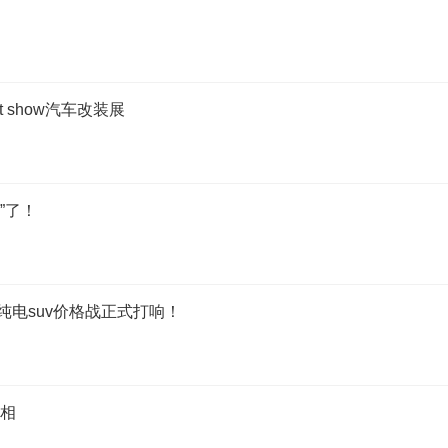
 show汽车改装展
”了！
华纯电suv价格战正式打响！
亮相