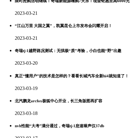
限时抢购活动继续！奇瑞新能源嗨购7天乐！现金钜惠至高6000元
2023-03-21
“江山万里 大国之翼”，凯翼昆仑上市发布会闪耀开启！
2023-03-21
奇瑞tj-1越野路况测试：无惧极“质”考验，小白也能“野”出趣
2023-03-20
真正“懂用户”的技术是怎样的？看看长城汽车全新hi4就知道了！
2023-03-19
北汽鹏龙arcfox极狐中心开业，长三角版图再扩容
2023-03-18
nvh性能“大考”满分通过，奇瑞tj-1怠速噪声仅37db