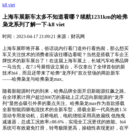
k8 viet
上海车展新车太多不知道看哪？续航1231km的哈弗
枭龙系列了解一下-k8 viet
时间：2023-04-17 21:09:21 来源：财讯网
上海车展即将开幕，俗话说内行看门道外行看热闹，那么想买
车又关注技术的消费者应该往哪边看呢？当然是搭载了车企王
牌技术的新车展台了！在这届上海车展上，长城汽车哈弗品牌
一马当先，在7.1号展馆设立展台，不仅拿出了全球首创的新
技术hi4，而且还带来了哈弗“龙序列”首次登场的两款新车
——哈弗枭龙与哈弗枭龙max。
随着新能源时代的到来，哈弗品牌全面开启新能源狂飙之路。
在全球累计用户超过800万的基础上正式迈向新能源的“龙序
列”显然会吸引外界的重点关注。哈弗枭龙max作为首款搭载
全新智能四驱电混技术的全新车型，搭载全新一代高热效1.5l
混动专用发动机，后桥电机，电机绕组采用高效扁线 低拖曳
减速器，总成工况效率≥88.6%，实现全工况更优的效能。hi4
系统可有效避免打滑，转弯极限更高，操稳性表现更好，在平