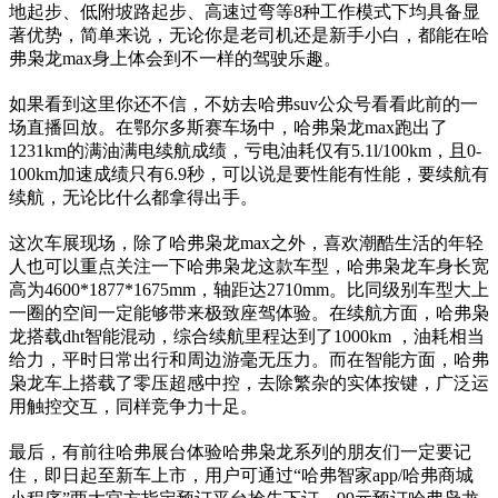
地起步、低附坡路起步、高速过弯等8种工作模式下均具备显
著优势，简单来说，无论你是老司机还是新手小白，都能在哈
弗枭龙max身上体会到不一样的驾驶乐趣。
如果看到这里你还不信，不妨去哈弗suv公众号看看此前的一
场直播回放。在鄂尔多斯赛车场中，哈弗枭龙max跑出了
1231km的满油满电续航成绩，亏电油耗仅有5.1l/100km，且0-
100km加速成绩只有6.9秒，可以说是要性能有性能，要续航有
续航，无论比什么都拿得出手。
这次车展现场，除了哈弗枭龙max之外，喜欢潮酷生活的年轻
人也可以重点关注一下哈弗枭龙这款车型，哈弗枭龙车身长宽
高为4600*1877*1675mm，轴距达2710mm。比同级别车型大上
一圈的空间一定能够带来极致座驾体验。在续航方面，哈弗枭
龙搭载dht智能混动，综合续航里程达到了1000km ，油耗相当
给力，平时日常出行和周边游毫无压力。而在智能方面，哈弗
枭龙车上搭载了零压超感中控，去除繁杂的实体按键，广泛运
用触控交互，同样竞争力十足。
最后，有前往哈弗展台体验哈弗枭龙系列的朋友们一定要记
住，即日起至新车上市，用户可通过“哈弗智家app/哈弗商城