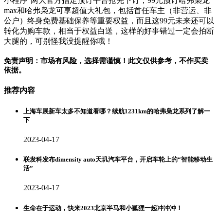
小程序”两大官方指定预订平台抢先下订，99元预订哈弗枭龙
max和哈弗枭龙可享超值大礼包，包括首任车主（非营运、非
公户）终身免费基础保养等重要权益，而且这99元未来还可以
转化为购车款，相当于权益白送，这样的好事错过一定会拍断
大腿的，可别怪我没提醒你哦！
免责声明：市场有风险，选择需谨慎！此文仅供参考，不作买卖
依据。
推荐内容
上海车展新车太多不知道看哪？续航1231km的哈弗枭龙系列了解一
下
2023-04-17
联发科发布dimensity auto天玑汽车平台，开启车轮上的“智能移动生
活”
2023-04-17
生命在于运动，快来2023北京半马和小狐狸一起冲冲冲！