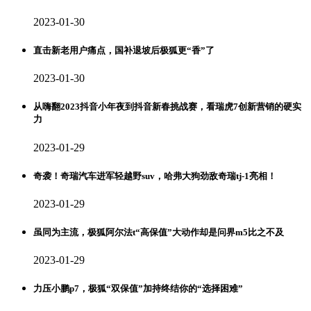
2023-01-30
直击新老用户痛点，国补退坡后极狐更“香”了
2023-01-30
从嗨翻2023抖音小年夜到抖音新春挑战赛，看瑞虎7创新营销的硬实
力
2023-01-29
奇袭！奇瑞汽车进军轻越野suv，哈弗大狗劲敌奇瑞tj-1亮相！
2023-01-29
虽同为主流，极狐阿尔法t“高保值”大动作却是问界m5比之不及
2023-01-29
力压小鹏p7，极狐“双保值”加持终结你的“选择困难”