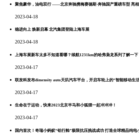
聚焦豪华，油电双行 ——北京奔驰携梅赛德斯-奔驰国产重磅车型 亮相2
2023-04-18
稳进向上 焕新启幕 北汽集团登陆上海车展
2023-04-18
上海车展新车太多不知道看哪？续航1231km的哈弗枭龙系列了解一下
2023-04-17
联发科发布dimensity auto天玑汽车平台，开启车轮上的“智能移动生活
2023-04-17
生命在于运动，快来2023北京半马和小狐狸一起冲冲冲！
2023-04-17
国内首次！奇瑞小蚂蚁“铝行舱”极限抗压挑战成功 打造全球精品纯电