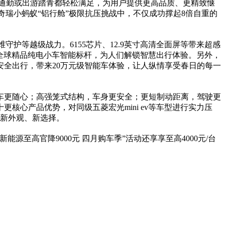
城市通勤或出游踏青都轻松满足，为用户提供更高品质、更精致惬
奇瑞小蚂蚁“铝行舱”极限抗压挑战中，不仅成功撑起8倍自重的
护等越级战力。6155芯片、12.9英寸高清全面屏等带来超感
打造全球精品纯电小车智能标杆，为人们解锁智慧出行体验。另外，
安全出行，带来20万元级智能车体验，让人纵情享受春日的每一
车更随心；高强笼式结构，车身更安全；更短制动距离，驾驶更
心产品优势，对同级五菱宏光mini ev等车型进行实力压
、新外观、新选择。
至高官降9000元 四月购车季”活动还享享至高4000元/台