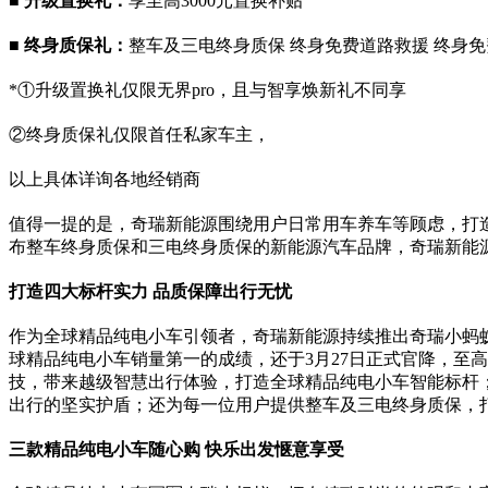
■
升级置换礼：
享至高3000元置换补贴
■
终身质保
礼：
整车及三电终身质保 终身免费道路救援 终身
*①升级置换礼仅限无界pro，且与智享焕新礼不同享
②终身质保礼仅限首任私家车主，
以上具体详询各地经销商
值得一提的是，奇瑞新能源围绕用户日常用车养车等顾虑，打造
布整车终身质保和三电终身质保的新能源汽车品牌，奇瑞新能
打造四大标杆实力 品质保障出行无忧
作为全球精品纯电小车引领者，奇瑞新能源持续推出奇瑞小蚂蚁
球精品纯电小车销量第一的成绩，还于3月27日正式官降，至
技，带来越级智慧出行体验，打造全球精品纯电小车智能标杆
出行的坚实护盾；还为每一位用户提供整车及三电终身质保，
三款精品纯电小车随心购 快乐出发惬意享受