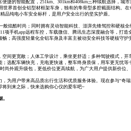
捷的智能配置，251km、301km和408km三种续航选择，
，采用世界首创全铝型材框架车身，独有的隼骨型多腔截面结构。在
造全球精品纯电小车安全标杆，是用户安全出行的坚实护盾。
”一般炫酷时尚；同时拥有灵动智能科技、澎湃先锋驾控和硬核全维守
等11项手机app远程车控，车载微信、腾讯生态深度融合等，
平稳顺畅；高强度轻量化全铝车身及丰富主被动安全科技等硬核守护
大，空间更宽敞；人体工学设计，乘坐更舒适；多种驾驶模式，开
；选配车辆快充，充电更快速，整车终身质保，用车更无忧等十更核
款，还有时尚外观升级包，更低价位更高续航，为广大用户提供新价位
为用户带来高品质出行生活和优质服务体验。现在参与“奇瑞新能源
假即将到来之际，快来选购你心仪的爱车吧~
据。