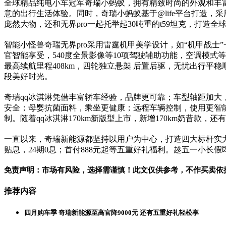
全球精品纯电小车冠军奇瑞小蚂蚁，拥有精致时尚的外观和丰富便
意的出行生活体验。同时，奇瑞小蚂蚁基于@life平台打造
庞然大物，还和无界pro一起托举起30吨重的t59坦克，打
智能小怪兽奇瑞无界pro采用雷霆机甲美学设计，如“机甲战士
官智能享受，540度全景影像等10项驾驶辅助功能，空调模式
最高续航里程408km，四轮独立悬架 后置后驱，无忧出行
段美好时光。
奇瑞qq冰淇淋凭借丰富轿车经验，品牌更可靠；车型轴距加
安全；母婴抗菌面料，乘坐更健康；远程车辆控制，使用更智能
制。随着qq冰淇淋170km新版型上市，新增170km奶昔
一直以来，奇瑞新能源都坚持以用户为中心，打造四大标杆实力，
贴息，24期0息；首付888元起等五重好礼福利。趁五一小长
免责声明：市场有风险，选择需谨慎！此文仅供参考，不作买卖依
推荐内容
四月购车季 奇瑞新能源至高官降9000元 还有五重好礼轻松享