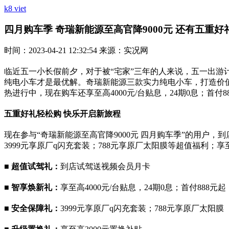
k8 viet
四月购车季 奇瑞新能源至高官降9000元 还有五重好礼轻松
时间：2023-04-21 12:32:54 来源：实况网
临近五一小长假前夕，对于被“宅家”三年的人来说，五一出
纯电小车才是最优解。奇瑞新能源三款实力纯电小车，打造价值
热进行中，现在购车还享至高4000元/台贴息，24期0息；首
五重好礼轻松购
快乐开启新旅程
现在参与“奇瑞新能源至高官降9000元 四月购车季”的用户，
3999元享原厂q闪充套装；788元享原厂太阳膜等超值福利
■ 超值试驾礼：
到店试驾送视频会员月卡
■
智享焕新礼：
享至高4000元/台贴息，24期0息；首付888元起
■
安全保障礼：
3999元享原厂q闪充套装；788元享原厂太阳膜