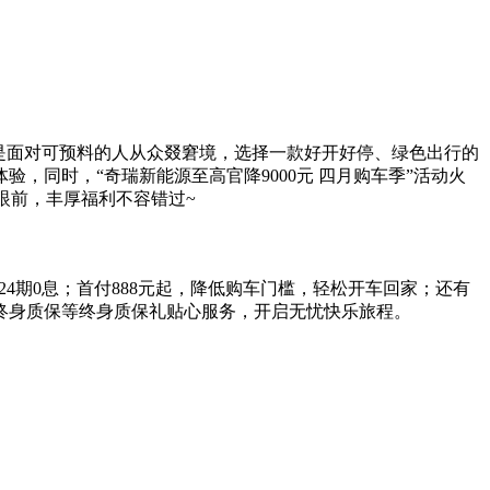
是面对可预料的人从众叕窘境，选择一款好开好停、绿色出行的
同时，“奇瑞新能源至高官降9000元 四月购车季”活动火
在眼前，丰厚福利不容错过~
，24期0息；首付888元起，降低购车门槛，轻松开车回家；还有
三电终身质保等终身质保礼贴心服务，开启无忧快乐旅程。