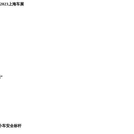
023上海车展
”
小车安全标杆