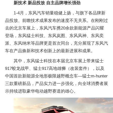
新技术 新品投放 自主品牌增长强劲
1-4月，东风汽车销量稳健上扬，与旗下各品牌新
品投放、前瞻技术成果发布的速度不无关系。在刚刚过
去的北京车展上，东风汽车携20余款新能源产品闪耀
登场，东风猛士科技、东风岚图、东风风神、东风奕
派、东风纳米等品牌更是首次同
台，充分展现了东风汽
车在产品焕新和技术创新上的最新
进展和成果。
其中，东风猛士科技在本届北京车展上带来猛士
917蛟龙战甲、猛士917高地雄狮（改装套件），以及
中国首款新能源全地形极限越野概念车—猛士m-hunter
三款重磅新品，产品实力进一步强化，向全球消费者展
示持续进取豪华电动越野赛道的雄心。