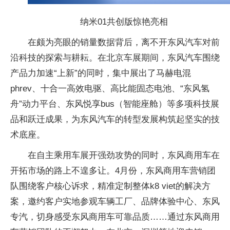
纳米01共创版惊艳亮相
在颇为亮眼的销量数据背后，离不开东风汽车对前
沿科技的探索与耕耘。在北京车展期间，东风汽车围绕
产品力加速“上新”的同时，集中展出了马赫电混
phr
ev、十合一高效电驱、高比能固态电池、“东风氢
舟”动力
平
台、东风悦享bus（智能座舱）等多项科技展
品和跃迁成果，为东风汽车的转型发展构筑起坚实的技
术底座。
在自主乘用车展开强劲攻势的同时，东风商用车在
开拓市场的路上不遑多让。4月份，东风商用车营销团
队围绕客户核心诉求，精准定制整体k8 viet的解决方
案，邀约客户实地参观车辆工厂、品牌体验中心、东风
专汽，切身感受东风商用车可靠品质……通过东风商用