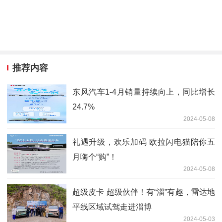
推荐内容
东风汽车1-4月销量持续向上，同比增长
24.7%
2024-05-08
礼遇升级，欢乐加码 欧拉闪电猫陪你五
月嗨个“购”！
2024-05-08
超级皮卡 超级伙伴！有“淄”有趣，雷达地
平线区域试驾走进淄博
2024-05-03