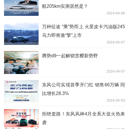
航205km实测居然是？
2024-04-08
万种征途 “乘”势而上 火星皮卡汽油版245
马力即将激“擎”上市
2024-04-07
腾势d9一起解锁赏樱新势野
2024-04-07
东风公司实现首季开门红 销售66万辆 同
比增长28.3%
2024-04-03
拒绝套路！东风风神4月全系大促火热来
袭