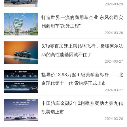
2024-03-29
打造世界一流的商用车企业 东风公司实
施商用车“跃升工程”
2024-03-28
3.7s零百加速上演贴地飞行，极狐阿尔法
s5的高性能基因藏不住了
2024-03-27
指导价13.98万起 b级美学新标杆——北
京现代第十一代 索纳塔正式上市
2024-03-27
丰田汽车金融2年0利率方案助力第九代
凯美瑞上市
2024-03-26