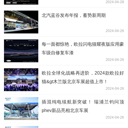
2024-04-28
北汽蓝谷发布年报，蓄势新周期
2024-04-26
每一面都惊艳，欧拉闪电猫耀夜版应用豪
车级自修复车漆
2024-04-26
欧拉全球化战略再进阶，2024款欧拉好
猫&gt木兰版北京车展超值上市！
2024-04-26
插混纯电续航新突破！ 瑞浦兰钧问顶
phev新品亮相北京车展
2024-04-26