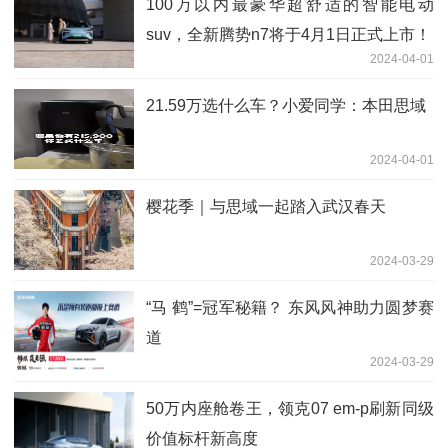
100万以内最豪华超舒适的智能电动
suv，全新腾势n7将于4月1日正式上市！
2024-04-01
21.59万选什么车？小爱同学：本田思域
2024-04-01
樱花季｜与思域一起踏入武汉春天
2024-03-29
“马 鹤”=冠军秘籍？ 东风风神助力圆梦赛
道
2024-03-29
50万内座舱卷王，领克07 em-p刷新同级
价值标杆新高度