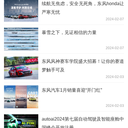
续航无焦虑，安全无死角，东风honda让
严寒无忧
2024-02-07
暴雪之下，见证相信的力量
2024-02-07
东风风神赛车学院盛大招募！让你的赛道
梦触手可及
2024-02-03
东风汽车1月销量喜迎“开门红”
2024-02-03
autoai2024第七届自动驾驶及智能座舱中
国峰会开放注册