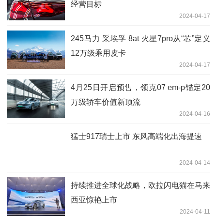
经营目标
2024-04-17
245马力 采埃孚 8at 火星7pro从“芯”定义
12万级乘用皮卡
2024-04-17
4月25日开启预售，领克07 em-p锚定20
万级轿车价值新顶流
2024-04-16
猛士917瑞士上市 东风高端化出海提速
2024-04-14
持续推进全球化战略，欧拉闪电猫在马来
西亚惊艳上市
2024-04-11