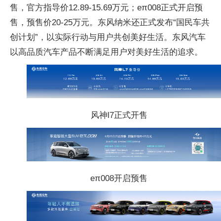
售，官方指导价12.89-15.69万元；eπ008正式开启预
售，预售价20-25万元。东风纳米还正式发布“国民车共
创计划”，以实际行动与用户共创美好生活。东风汽车
以高品质汽车产品不断满足用户对美好生活的追求。
风神l7正式开售
eπ008开启预售