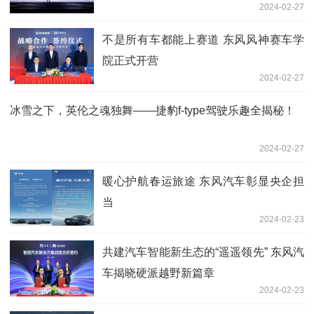
2024-02-27
不是所有车都能上赛道 东风风神赛车学
院正式开营
2024-02-27
冰雪之下，英伦之魂独舞——捷豹f-type驾驶乐趣全揭秘！
2024-02-27
暖心护航春运旅途 东风汽车彰显央企担
当
2024-02-23
共建汽车智能新生态的“遥遥领先” 东风汽
车揭晓硬派越野新篇章
2024-02-23