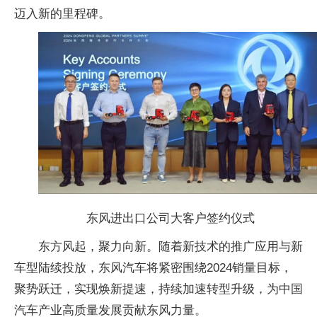
迈入新的里程碑。
东风进出口公司大客户签约仪式
东方风起，聚力向新。随着新技术的推广应用与新
车型陆续投放，东风汽车将紧密围绕2024销量目标，
聚势跃迁，实现焕新提速，持续加速转型升级，为
中国
汽车产业高质量发展贡献东风力量。