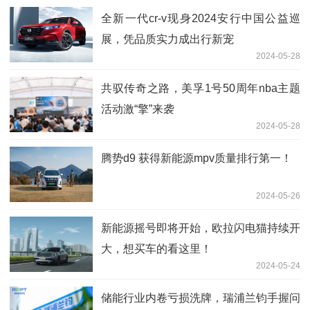
全新一代cr-v现身2024安行中国公益巡
展，凭品质实力成出行新宠
2024-05-28
共驭传奇之路，美孚1号50周年nba主题
活动激“擎”来袭
2024-05-28
腾势d9 获得新能源mpv质量排行第一！
2024-05-26
新能源摇号即将开始，欧拉闪电猫持续开
大，想买车的看这里！
2024-05-24
储能行业内卷亏损洗牌，瑞浦兰钧手握问