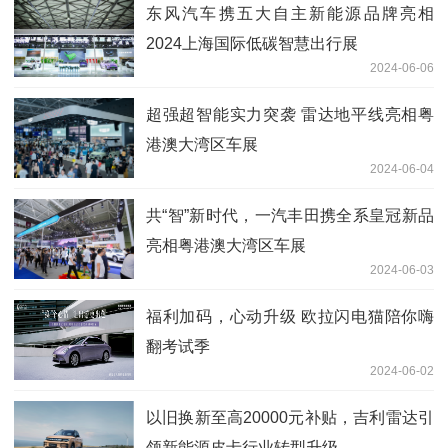
东风汽车携五大自主新能源品牌亮相
2024上海国际低碳智慧出行展
2024-06-06
超强超智能实力突袭 雷达地平线亮相粤
港澳大湾区车展
2024-06-04
共“智”新时代，一汽丰田携全系皇冠新品
亮相粤港澳大湾区车展
2024-06-03
福利加码，心动升级 欧拉闪电猫陪你嗨
翻考试季
2024-06-02
以旧换新至高20000元补贴，吉利雷达引
领新能源皮卡行业转型升级