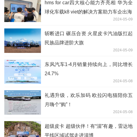
hms for car四大核心能力齐亮相 华为全
球化车载k8 viet的解决方案助力车企出海
2024-05-09
斩断进口 碾压合资 火星皮卡汽油版扛起
民族品牌进阶大旗
2024-05-09
东风汽车1-4月销量持续向上，同比增长
24.7%
2024-05-08
礼遇升级，欢乐加码 欧拉闪电猫陪你五
月嗨个“购”！
2024-05-08
超级皮卡 超级伙伴！有“淄”有趣，雷达地
平线区域试驾走进淄博