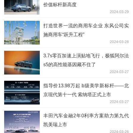
价值标杆新高度
2024-03-29
打造世界一流的商用车企业 东风公司实
施商用车“跃升工程”
2024-03-28
3.7s零百加速上演贴地飞行，极狐阿尔法
s5的高性能基因藏不住了
2024-03-27
指导价13.98万起 b级美学新标杆——北
京现代第十一代 索纳塔正式上市
2024-03-27
丰田汽车金融2年0利率方案助力第九代
凯美瑞上市
2024-03-26