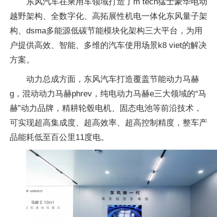
东风汽车在乘用车领域打造了m tech猛士豪华电动
越野架构、全数字化、高拓展
性机电一体化东风
量子架
构、dsma多能源低碳节能模块化架构三大
平
台，为用
户提供高效、智能、多维的汽车使用场景k8 viet的解决
方案。
动力
总成方面，东风汽车打造覆盖节能动力马赫
g，混动动力马赫phr
ev，纯电动力马赫e三大领域的“马
赫”动力品牌，精耕轮毂电机、固态电池等前沿技术，
可实现超高集成度、超高效率、超高控制精度，整车产
品能耗低至百公里11度电。