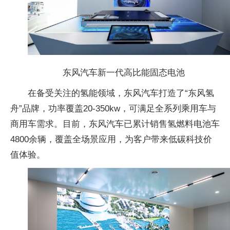
东风汽车新一代高比能固态电池
在备受关注的氢能领域，东风汽车打造了“东风氢
舟”品牌，功率覆盖20-350kw，可满足全系列乘用车与
商用车需求。目前，东风汽车已累计销售氢燃料电池车
4800余辆，覆盖全场景应用，为客户带来低碳科技价
值体验。