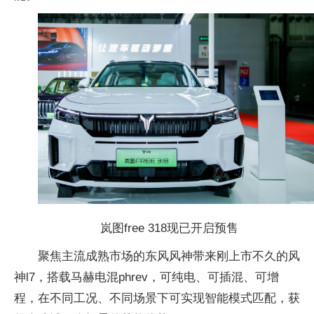
岚图free 318现已开启预售
聚焦主流成熟市场的东风风神带来刚上市不久的风
神l7，搭载马赫电混phr
ev，可纯电、可插混、可增
程，在不同工况、不同场景下可实现智能模式匹配，获