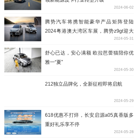
2024-06-02
腾势汽车将携智能豪华产品矩阵登陆
2024粤港澳大湾区车展，腾势z9gt迎大
2024-05-31
湾区首秀
舒心已达，安心满额 欧拉芭蕾猫陪你优
雅一“夏”
2024-05-30
212独立品牌化，全新征程即将启航
2024-05-29
618优惠不打烊，长安启源a05真香版多
重好礼乐享不停
2024-05-28