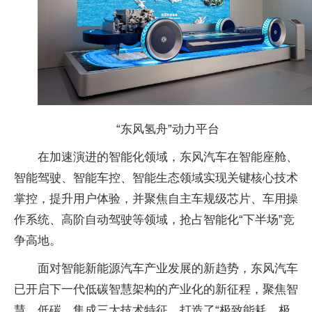
“东风氢舟”动力
平
台
在加速演进的智能化领域，东风汽车在智能座舱、
智能驾驶、智能车控、智能生态领域实现关键核心技术
掌控，提升用户体验，并聚焦自主车规级芯片、车用操
作系统、高阶自动驾驶等领域，抢占智能化“下半场”竞
争高地。
面对智能新能源汽车产业发展的新趋势，东风汽车
已开启下一代低碳智慧架构的产业化的新征程，聚焦智
慧、低碳、集成三大技术特征，打造了“极致能耗、极