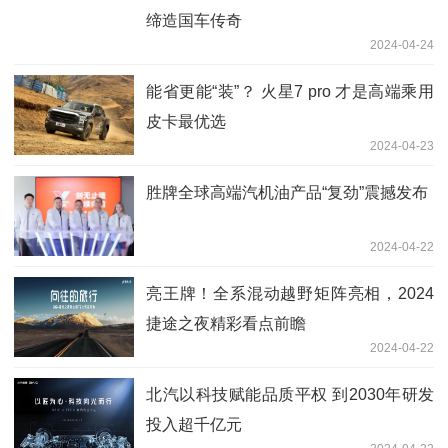
缔造国车传奇
2024-04-24
能省更能“装”？ 火星7 pro 才是高端乘用
皮卡最优选
2024-04-23
胜牌全球高端汽机油产品“复劲”震撼发布
2024-04-22
亮王牌！全系混动越野矩阵亮相，2024
捷途之夜精彩看点前瞻
2024-04-22
北汽以科技赋能品质平权 到2030年研发
投入超千亿元