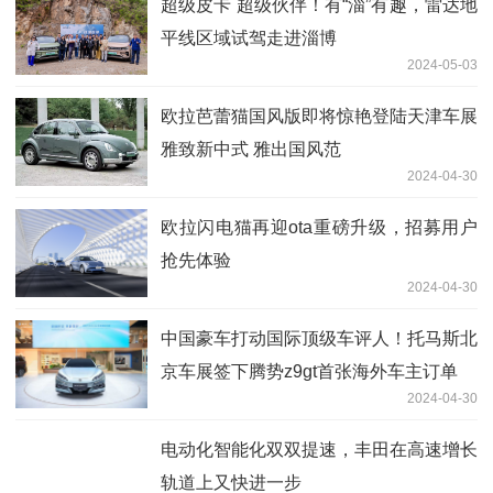
超级皮卡 超级伙伴！有“淄”有趣，雷达地
平线区域试驾走进淄博
2024-05-03
欧拉芭蕾猫国风版即将惊艳登陆天津车展
雅致新中式 雅出国风范
2024-04-30
欧拉闪电猫再迎ota重磅升级，招募用户
抢先体验
2024-04-30
中国豪车打动国际顶级车评人！托马斯北
京车展签下腾势z9gt首张海外车主订单
2024-04-30
电动化智能化双双提速，丰田在高速增长
轨道上又快进一步