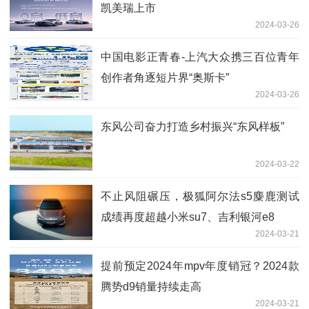
凯美瑞上市
2024-03-26
中国电影正青春-上汽大众携三百位青年
创作者角逐短片界“奥斯卡”
2024-03-26
东风公司奋力打造乡村振兴“东风样板”
2024-03-22
不止风阻碾压，极狐阿尔法s5麋鹿测试
成绩再度超越小米su7、吉利银河e8
2024-03-21
提前预定2024年mpv年度销冠？2024款
腾势d9销量持续走高
2024-03-21