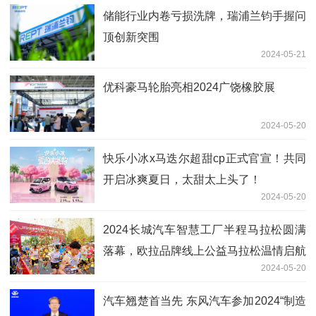
储能行业内卷亏损洗牌，瑞浦兰钧手握问
顶创新突围
2024-05-21
优科豪马轮胎亮相2024广饶橡胶展
2024-05-20
快乐小冰x马迭尔超甜cp正式官宣！共同
开启冰爽夏日，太甜太上头了！
2024-05-20
2024长城汽车智慧工厂半程马拉松圆满
落幕，欧拉品牌线上公益马拉松温情启航
2024-05-20
汽车翘楚首当先 东风汽车参加2024“制造