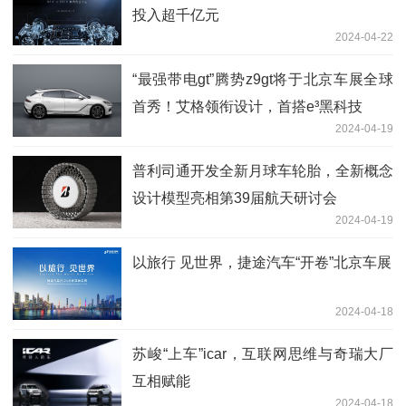
投入超千亿元
2024-04-22
“最强带电gt”腾势z9gt将于北京车展全球
首秀！艾格领衔设计，首搭e³黑科技
2024-04-19
普利司通开发全新月球车轮胎，全新概念
设计模型亮相第39届航天研讨会
2024-04-19
以旅行 见世界，捷途汽车“开卷”北京车展
2024-04-18
苏峻“上车”icar，互联网思维与奇瑞大厂
互相赋能
2024-04-18