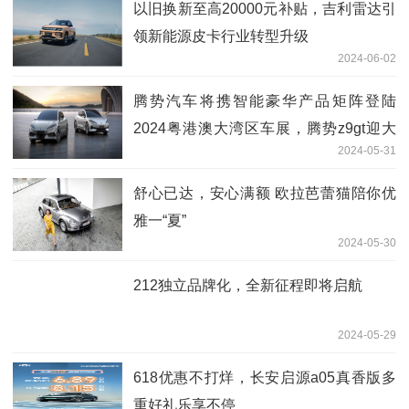
以旧换新至高20000元补贴，吉利雷达引
领新能源皮卡行业转型升级
2024-06-02
腾势汽车将携智能豪华产品矩阵登陆
2024粤港澳大湾区车展，腾势z9gt迎大
2024-05-31
湾区首秀
舒心已达，安心满额 欧拉芭蕾猫陪你优
雅一“夏”
2024-05-30
212独立品牌化，全新征程即将启航
2024-05-29
618优惠不打烊，长安启源a05真香版多
重好礼乐享不停