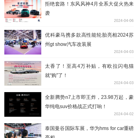
拒绝套路！东风风神4月全系大促火热来
袭
2024-04-06
优科豪马携多款高性能轮胎亮相2024苏
州gt show汽车改装展
2024-04-03
太香了！至高4万补贴，有欧拉闪电猫
就“购”了！
2024-04-03
全新腾势n7上市即王炸，23.98万起，豪
华纯电suv价格战正式打响！
2024-04-02
泰国曼谷国际车展，华为hms for car重磅
亮相