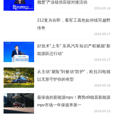
翘楚”产业链供应链对接活动
2024-05-18
212复兴在即，看军工底色如何续写越野
传奇
2024-05-17
好技术“上车” 东风汽车知识产权赋能“新
能源跃迁行动”
2024-05-17
从主动“避险”到被动“防护”，欧拉闪电猫
以无形守护你的有型
2024-05-16
最保值的新能源mpv！腾势d9稳居新能源
mpv市场一年保值率第一
2024-05-15