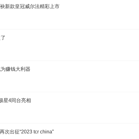
ss 联袂新款皇冠威尔法精彩上市
次了
成为赚钱大利器
极星4同台亮相
2023 tcr china”