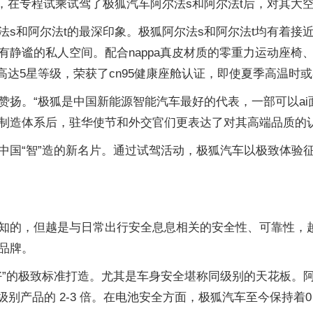
交官，在专程试乘试驾了极狐汽车阿尔法s和阿尔法t后，对其
s和阿尔法t的最深印象。极狐阿尔法s和阿尔法t均有着接
谧的私人空间。配合nappa真皮材质的零重力运动座椅、哈曼
高达5星等级，荣获了cn95健康座舱认证，即使夏季高温时
赞扬。“极狐是中国新能源智能汽车最好的代表，一部可以ai
制造体系后，驻华使节和外交官们更表达了对其高端品质的
中国“智”造的新名片。通过试驾活动，极狐汽车以极致体验
知的，但越是与日常出行安全息息相关的安全性、可靠性，
品牌。
的极致标准打造。尤其是车身安全堪称同级别的天花板。阿尔法t车
是同级别产品的 2-3 倍。在电池安全方面，极狐汽车至今保持着