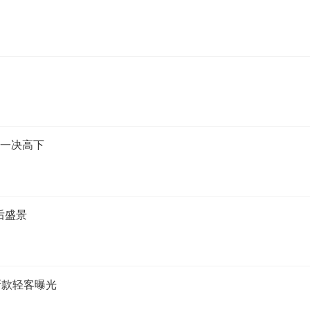
河一决高下
后盛景
新款轻客曝光