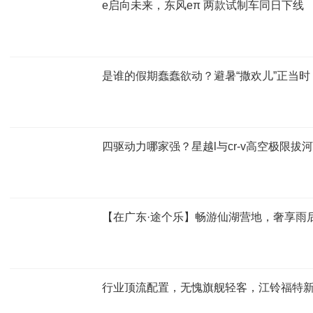
e启向未来，东风eπ 两款试制车同日下线
是谁的假期蠢蠢欲动？避暑“撒欢儿”正当时
四驱动力哪家强？星越l与cr-v高空极限拔
【在广东·途个乐】畅游仙湖营地，奢享雨
行业顶流配置，无愧旗舰轻客，江铃福特