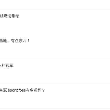
 粉丝燃情集结
造基地，有点东西！
站三料冠军
sportcross有多强悍？