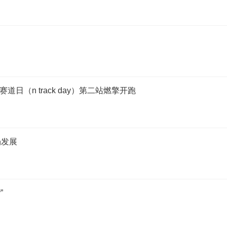
日（n track day）第二站燃擎开跑
场发展
”