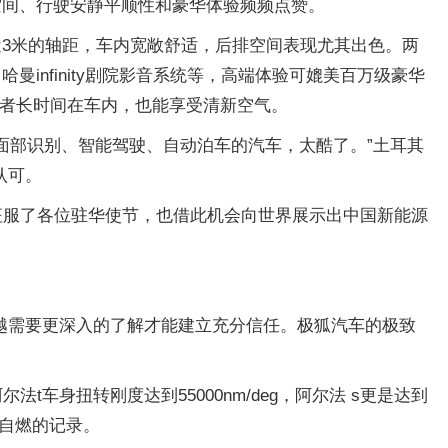
大空间、行驶安静平顺性和豪华体验频频点赞。
近3米的轴距，车内宽敞舒适，后排空间表现尤其出色。两
infinity剧院影音系统等，高端体验可媲美百万级豪华
或者长时间在车内，也能享受清新空气。
面部识别、智能驾驶、自动泊车的汽车，太酷了。”土耳其
认可。
征服了各位驻华使节，也借此机会向世界展示出中国新能源
越需要更深入的了解才能建立充分信任。极狐汽车的极致
身扭转刚度达到55000nm/deg，阿尔法 s更是达到
0自燃的记录。