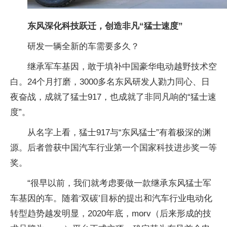
东风深化科技跃迁，创造非凡“猛士速度”
研发一辆全新的车需要多久？
继承军车基因，敢于填补
中国豪华电动越野技术空
白。24个月打磨，3000多名东风研发人勠力同心、日
夜奋战，成就了猛士917，也成就了非同凡响的“猛士速
度”。
从名字上看，猛士917与“东风猛士”有着极深的渊
源。后者曾获
中国汽车行业第一个
国家科技进步奖一等
奖。
“很早以前，我们就考虑要做一款继承东风猛士军
车基因的车。随着‘双碳’目标的
提出和汽车行业电动化
转型趋势越发明显，2020年底，morv（后来形成的技