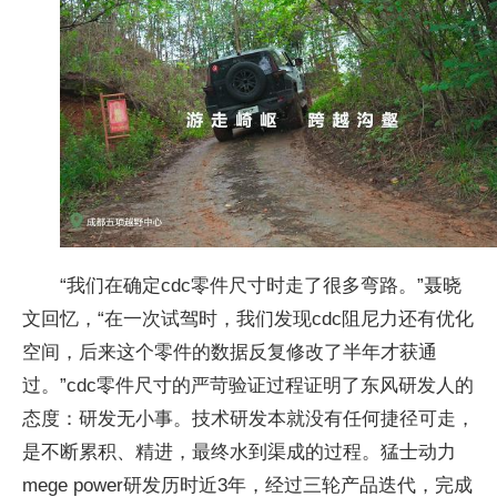
“我们在确定cdc零件尺寸时走了很多弯路。”聂晓
文回忆，“在一次试驾时，我们发现cdc阻尼力还有优化
空间，后来这个零件的数据反复修改了半年才获通
过。”cdc零件尺寸的严苛验证过程证明了东风研发人的
态度：研发无小事。技术研发本就没有任何捷径可走，
是不断累积、精进，最终水到渠成的过程。猛士动力
mege power研发历时
近3年，经过三轮产品迭代，完成