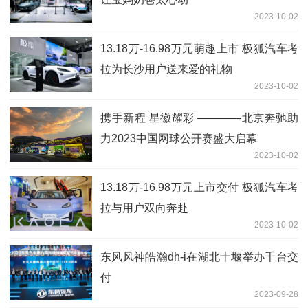
2023-10-02
13.18万-16.98万元萌趣上市 极狐汽车考
拉为长沙用户送来爱的礼物
2023-10-02
携手新程 星徽耀彩 ————北京奔驰助
力2023中国网球公开赛盛大启幕
2023-10-02
13.18万-16.98万元上市交付 极狐汽车考
拉与用户双向奔赴
2023-10-02
东风风神皓瀚dh-i在湖北十堰举办千台交
付
2023-09-28