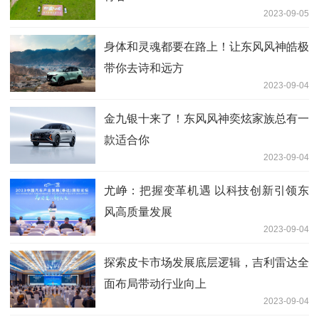
2023-09-05
身体和灵魂都要在路上！让东风风神皓极
带你去诗和远方
2023-09-04
金九银十来了！东风风神奕炫家族总有一
款适合你
2023-09-04
尤峥：把握变革机遇 以科技创新引领东
风高质量发展
2023-09-04
探索皮卡市场发展底层逻辑，吉利雷达全
面布局带动行业向上
2023-09-04