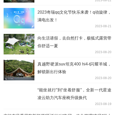
2023-08-22
2023奇瑞qq文化节快乐来袭！q动旋律，
满电出发！
2023-08-21
向生活请假，去自然打卡，极狐式露营带
你舒适一夏
2023-08-20
真越野硬派suv坦克400 hi4-t闪耀羊城，
解锁新出行体验
2023-08-20
“能坐就行”到“坐着舒服”，全新一代星途
凌云助力汽车座椅升级换代
2023-08-19