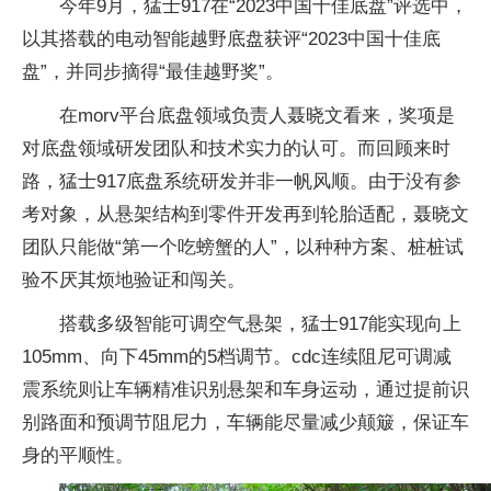
今年9月，猛士917在“2023
中国十佳底盘”评选中，
以其搭载的电动智能越野底盘获评“2023
中国十佳底
盘”，并同步摘得“最佳越野奖”。
在morv
平
台底盘领域负责人聂晓文看来，奖项是
对底盘领域研发团队和技术实力的认可。而回顾来时
路，猛士917底盘系统研发并非一帆风顺。由于没有参
考对象，从悬架结构到零件开发再到轮胎适配，聂晓文
团队只能做“第一个吃螃蟹的人”，以种种方案、桩桩试
验不厌其烦地验证和闯关。
搭载多级智能可调空气悬架，猛士917能实现向上
105mm、向下45mm的5档调节。cdc连续阻尼可调减
震系统则让车辆精准识别悬架和车身运动，通过提前识
别路面和预调节阻尼力，车辆能尽量减少颠簸，保证车
身的
平顺
性。