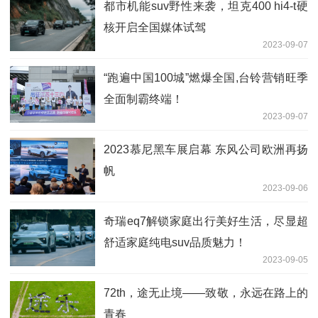
都市机能suv野性来袭，坦克400 hi4-t硬
核开启全国媒体试驾
2023-09-07
“跑遍中国100城”燃爆全国,台铃营销旺季
全面制霸终端！
2023-09-07
2023慕尼黑车展启幕 东风公司欧洲再扬
帆
2023-09-06
奇瑞eq7解锁家庭出行美好生活，尽显超
舒适家庭纯电suv品质魅力！
2023-09-05
72th，途无止境——致敬，永远在路上的
青春