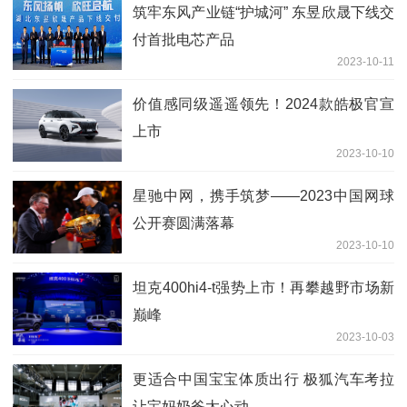
筑牢东风产业链“护城河” 东昱欣晟下线交
付首批电芯产品
2023-10-11
价值感同级遥遥领先！2024款皓极官宣
上市
2023-10-10
星驰中网，携手筑梦——2023中国网球
公开赛圆满落幕
2023-10-10
坦克400hi4-t强势上市！再攀越野市场新
巅峰
2023-10-03
更适合中国宝宝体质出行 极狐汽车考拉
让宝妈奶爸太心动