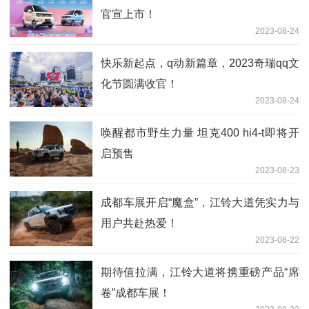
官宣上市！
2023-08-24
快乐新起点，q动新篇章，2023奇瑞qq文
化节圆满收官！
2023-08-24
唤醒都市野生力量 坦克400 hi4-t即将开
启预售
2023-08-23
成都车展开启“魔盒”，江铃大道凭实力与
用户共赴热爱！
2023-08-22
期待值拉满，江铃大道将携重磅产品“席
卷”成都车展！