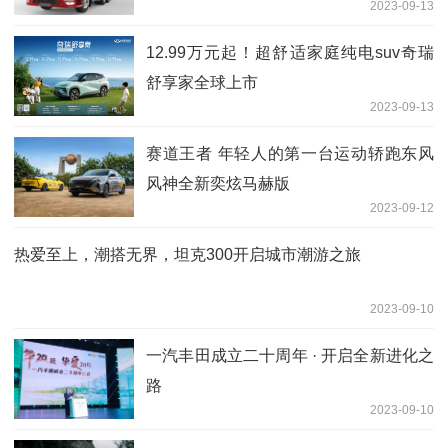
2023-09-13
12.99万元起！超舒适家庭纯电suv奇瑞
舒享家全球上市
2023-09-13
赛道王者 年轻人的第一台运动轿跑东风
风神全新奕炫马赫版
2023-09-12
热爱至上，潮搭无界，坦克300开启城市潮游之旅
2023-09-10
一汽丰田成立二十周年 · 开启全新进化之
路
2023-09-10