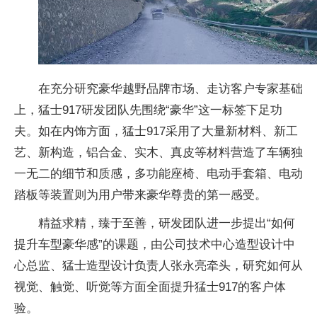
在充分研究豪华越野品牌市场、走访客户专家基础
上，猛士917研发团队先围绕“豪华”这一标签下足功
夫。如在内饰方面，猛士917采用了大量新材料、新工
艺、新构造，铝合金、实木、真皮等材料营造了车辆独
一无二的细节和质感，多功能座椅、电动手套箱、电动
踏板等装置则为用户带来豪华尊贵的第一感受。
精益求精，臻于至善，研发团队进一步
提出“如何
提升车型豪华感”的课题，由公司技术中心造型设计中
心
总监、猛士造型设计负责人张永亮牵头，研究如何从
视觉、触觉、听觉等方面全面提升猛士917的客户体
验。