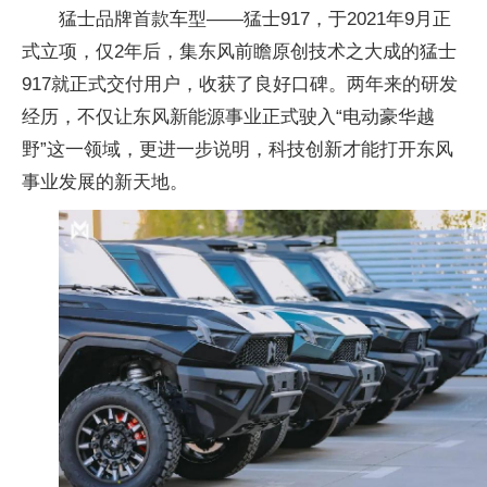
猛士品牌首款车型——猛士917，于2021年9月正
式立项，仅2年后，集东风前瞻原创技术之大成的猛士
917就正式交付用户，收获了良好口碑。两年来的研发
经历，不仅让东风新能源事业正式驶入“电动豪华越
野”这一领域，更进一步说明，科技创新才能打开东风
事业发展的新天地。