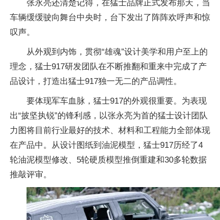
张永亮还清楚记得，在猛士品牌正式发布那天，当
车辆缓缓驶向舞
台
中央时，
台下发出了阵阵欢呼声和惊
叹声。
从外观到内饰，
贯彻“雄魂”设计美学和用户至上的
理念，猛士917研发团队在不断推翻和重来中完成了产
品设计，打造出猛士917独一无二的产品调
性。
要体现军车血脉，猛士917的外观很
重要。为表现
出“披坚执锐”的锋利感，以张永亮为首的猛士设计团队
力图将目前行业最好的技术、材料和工程能力全部体现
在产品中。从设计图纸到油泥模型，猛士917历经了4
轮油泥模型修改、5轮硬质模型推倒重建和30多轮数据
推敲评审。