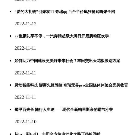
“爱的大礼物”引爆双11 奇瑞qq 百台半价疯狂抢购嗨爆全网
2022-11-12
22重豪礼享不停，一汽奔腾超级大牌日开启腾粉狂欢季
2022-11-11
如何助力中国建设更美好未来社会？丰田交出天花板级别方案
2022-11-11
灵动智能科技 澎湃先锋驾控 奇瑞无界pro全国媒体体验会完美收官
2022-11-11
鳞甲百夫长 随行人生途——现代全新帕里斯帝的霸气守护
2022-11-10
从bz、到bz们，丰田全方位电动化之路正扬帆远航