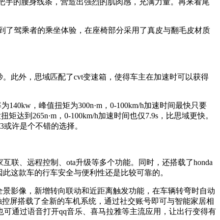
门把手的腰身线条，营造出强烈的肌肉感，充满力量。再来看尾
虑到了驾乘者的乘坐体验，在座椅部分采用了真皮与翻毛皮材质
8.6秒。此外，思域匹配了cvt变速箱，使得车主在加速时可以获得
40kw，峰值扭矩为300n·m，0-100km/h加速时间最快只要
到265n·m，0-100km/h加速时间也仅7.9s，比思域更快。
3或许是个不错的选择。
车家互联、远程控制、ota升级等多个功能。同时，还搭载了honda
现，因此这款车的行车安全与便利性还是比较可靠的。
°全景影像，新增转向联动和近距离触发功能，在车辆转弯时自动
触控屏搭载了全新的车机系统，通过社交账号即可与智能家居相
可通过语音打开qq音乐、喜马拉雅等主流应用，让出行变得有