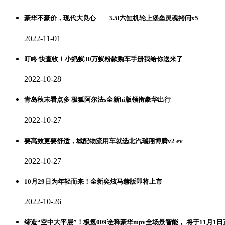
豪华不豪价，现代大良心——3.5l六缸机轮上堡垒灵魂拷问x5
2022-11-01
叮咚 快查收！小蚂蚁30万蚁粉款购车手册我给你送来了
2022-10-28
青岛秋末看点多 极狐阿尔法s全新hi版领衔豪华出行
2022-10-27
要高效更要舒适，城配物流用车就选北汽瑞翔博腾v2 ev
2022-10-27
10月29日为年轻而来！全新奕炫马赫版即将上市
2022-10-26
缔造“空中大平层”！极氪009诠释豪华mpv全场景智能， 将于11月1