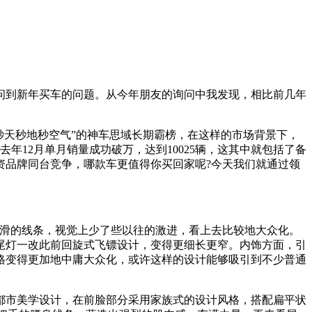
问到新年买车的问题。从今年朋友的询问中我发现，相比前几年
秒天秒地秒空气”的神车思域长期霸榜，在这样的市场背景下，
年12月单月销量成功破万，达到10025辆，这其中就包括了备
资品牌同台竞争，哪款车更值得你买回家呢?今天我们就通过领
平滑的线条，视觉上少了些以往的激进，看上去比较地大众化。
尾灯一改此前回旋式飞镖设计，变得更细长更窄。内饰方面，引
格变得更加地中庸大众化，或许这样的设计能够吸引到不少普通
续都市美学设计，在前脸部分采用家族式的设计风格，搭配扁平状