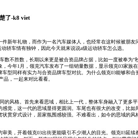
k8 viet
一件新年礼物，而作为一名汽车媒体人，也经常在这时候被朋友
级运动轿车情有独钟，因此今天就来说说a级运动轿车怎么选。
车数不胜数，长期以来更是被合资品牌占据，比如一度被奉为“
，今年1月，领克汽车发布了一组销量数据，显示领克03家族在去
牌车型同样有实力与合资品牌车型对抗。为什么领克03能够和合
t燃擎版两款产品，一起来对比看看。
不同的风格。首先来看思域，相比上一代，整体车身融入了更多
的感觉，这一代的思域显得更圆润。车尾也有很大的改变，比如
窝状贯穿式设计，居家氛围感较强。不难看出，如今的思域的风
的审美，开着领克03出街更能吸引不少潮人的目光。领克03延