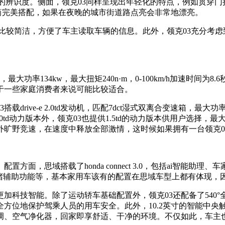
高的辨识度。侧面，领克03同样呈现出年轻化的特点，例如贯穿
气筒完美搭配，如果在夜晚的城市街道路点亮会非常地漂亮。
示也比较简洁，方便了车主读取车辆的信息。此外，领克03充分考
大功率134kw，最大扭矩240n·m，0-100km/h加速时间为
于一些家庭消费者来说可能比较适合。
ive-e 2.0td发动机，匹配7dct湿式双离合变速箱，最大功率为1
d动力版本外，领克03也提供1.5td的动力版本供用户选择，最大扭矩达
外旷野竞速，在速度中释放全部激情，这时候如果拥有一台领克0
，思域搭载了honda connect 3.0，包括ai智能助理、
a交通拥堵辅助功能等，基本家用车该有的配置在思域车型上都有体
更加科技智能。除了运动轿车基础配置外，领克03还配备了540
方位地保护驾乘人员的用车安全。此外，10.2英寸的智能中央
调、空气净化器，回家即享舒适、干净的环境。不仅如此，车主也