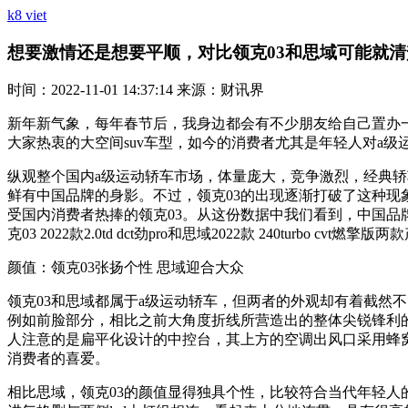
k8 viet
想要激情还是想要平顺，对比领克03和思域可能就清楚了-
时间：2022-11-01 14:37:14 来源：财讯界
新年新气象，每年春节后，我身边都会有不少朋友给自己置办
大家热衷的大空间suv车型，如今的消费者尤其是年轻人对a
纵观整个国内a级运动轿车市场，体量庞大，竞争激烈，经典轿
鲜有中国品牌的身影。不过，领克03的出现逐渐打破了这种现象
受国内消费者热捧的领克03。从这份数据中我们看到，中国品
克03 2022款2.0td dct劲pro和思域2022款 240turbo cv
颜值：领克03张扬个性 思域迎合大众
领克03和思域都属于a级运动轿车，但两者的外观却有着截然
例如前脸部分，相比之前大角度折线所营造出的整体尖锐锋利
人注意的是扁平化设计的中控台，其上方的空调出风口采用蜂
消费者的喜爱。
相比思域，领克03的颜值显得独具个性，比较符合当代年轻人