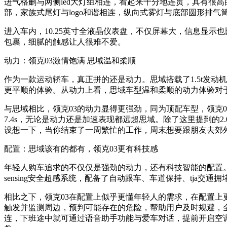
进气格删与两侧led大灯组相连，看起来十分地连贯，具有很
部，家族式尾灯与logo和谐相连，纵向式雾灯与底部圆形排
进入车内，10.25英寸全液晶仪表盘，不仅屏幕大，信息显
包裹，细腻的触感让人很难不爱。
动力：领克03激情饱满 思域温和柔顺
作为一款运动轿车，真正拼的还是动力。思域搭载了1.5t发动机，最
更平顺的体验。从动力上看，思域车型温和柔顺的动力体验对
与思域相比，领克03的动力显得更强劲，同为顶配车型，领克03搭载dr
7.4s，无论是动力还是加速表现都远超思域。除了这里提到的2.0t
设想一下，当你结束了一周繁忙的工作，周末想要跟朋友去郊
配置：思域该有的都有，领克03更有科技感
年轻人购车追求的不仅仅是强劲的动力，还有科技智能的配置。配置方面
sensing安全超感系统，配备了自动跟车、车道保持、tj
相比之下，领克03在配置上似乎更懂年轻人的需求，在配置上
触发并监测周边，预判可能存在的危险，帮助用户及时规避，全
连，下班途中就可通过语音助手功能与爱车对话，提前开启空