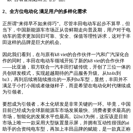
2、全方位电动化 满足用户的多样化需求
正所谓“来得早不如来得巧”。尽管丰田电动车起步不算早，但
当下，中国新能源车市场正从尝鲜期走向普及期，用户对于电
动车的需求更加回归可靠、安全、保值等理性诉求，这对于丰
田这样的品牌是巨大的机会。
因此我们看到，在与原有k8 viet的合作伙伴一汽和广汽深化合
作的同时，丰田在电动车领域开拓了新的k8 viet的合作伙伴
——比亚迪，双方联合一汽丰田打破传统，开创了三位一体的
共创研发模式，实现超越期待的产品服务升级。从bz4x到
bz3，再到后续将陆续推出的一系列bz车型，显然，丰田并不
满足于小打小闹或者做做样子，而是希望在电动化时代继续成
为引领者。
要想成为引领者，本土化研发是非常关键的一环。毕竟，中国
目前已经成为全球新能源车市场发展最快、消费者要求最高的
市场，智能化的发展水平也最高。以bz3为例，这应该是目前
市场上唯一一款采用大型纵置显示屏，并拥有互动性很强的ai
助手的合资纯电车型，再加上丰田品牌的赋能，是一款真正称