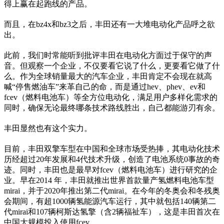
得上赢在起跑线的产品。
而且，在bz4x和bz3之后，丰田还有一大堆电动化产品呼之欲
出。
此前，我们时常能听到批评丰田在电动化方面过于保守的声
音。但观察一个企业，不仅要看它说了什么，更要看它做了什
么。作为全球销量最大的汽车企业，丰田肯定不会现在就高
喊“停售燃油车”来革自己的命，而是通过hev、phev、ev和
fcev（燃料电池车）等全方位电动化，满足用户多样化需求的
同时，确保无论最终哪条技术路线胜出，自己都能游刃有余。
丰田显然也有这个实力。
目前，丰田双擎车型在中国和全球市场受热捧，其电动化技术
历经超过20年发展和4代技术升级，创造了电池系统0事故的奇
迹。同时，丰田也是最早对fcev（燃料电池车）进行研究的企
业。早在2014 年，丰田就推出世界首款量产氢燃料电池车型
mirai，并于2020年推出第二代mirai。在今年的冬奥会和冬残奥
会期间，有超1000辆氢能源汽车运行，其中就包括140辆第二
代mirai和107辆柯斯达氢擎（含2辆福祉车），这是丰田首次在
中国大规模投入使用fcev。