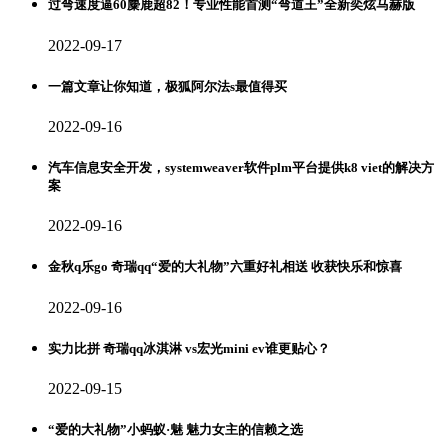
过弯速度逼60麋鹿超82！专业性能首测“弯道王”全新奕炫马赫版
2022-09-17
一篇文章让你知道，极狐阿尔法s最值得买
2022-09-16
汽车信息安全开发，systemweaver软件plm平台提供k8 viet的解决方
案
2022-09-16
金秋q乐go 奇瑞qq“爱的大礼物”六重好礼相送 收获快乐和惊喜
2022-09-16
实力比拼 奇瑞qq冰淇淋 vs宏光mini ev谁更贴心？
2022-09-15
“爱的大礼物”小蚂蚁·魅 魅力女主的信赖之选