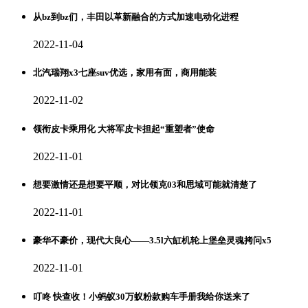
从bz到bz们，丰田以革新融合的方式加速电动化进程
2022-11-04
北汽瑞翔x3七座suv优选，家用有面，商用能装
2022-11-02
领衔皮卡乘用化 大将军皮卡担起“重塑者”使命
2022-11-01
想要激情还是想要平顺，对比领克03和思域可能就清楚了
2022-11-01
豪华不豪价，现代大良心——3.5l六缸机轮上堡垒灵魂拷问x5
2022-11-01
叮咚 快查收！小蚂蚁30万蚁粉款购车手册我给你送来了