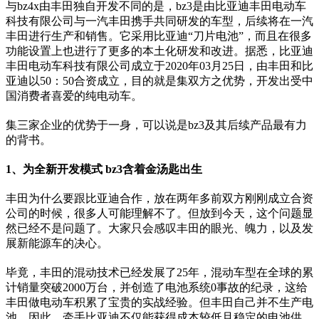
与bz4x由丰田独自开发不同的是，bz3是由比亚迪丰田电动车
科技有限公司与一汽丰田携手共同研发的车型，后续将在一汽
丰田进行生产和销售。它采用比亚迪“刀片电池”，而且在很多
功能设置上也进行了更多的本土化研发和改进。据悉，比亚迪
丰田电动车科技有限公司成立于2020年03月25日，由丰田和比
亚迪以50：50合资成立，目的就是集双方之优势，开发出受中
国消费者喜爱的纯电动车。
集三家企业的优势于一身，可以说是bz3及其后续产品最有力
的背书。
1、为全新开发模式 bz3含着金汤匙出生
丰田为什么要跟比亚迪合作，放在两年多前双方刚刚成立合资
公司的时候，很多人可能理解不了。但放到今天，这个问题显
然已经不是问题了。大家只会感叹丰田的眼光、魄力，以及发
展新能源车的决心。
毕竟，丰田的混动技术已经发展了25年，混动车型在全球的累
计销量突破2000万台，并创造了电池系统0事故的纪录，这给
丰田做电动车积累了宝贵的实战经验。但丰田自己并不生产电
池，因此，牵手比亚迪不仅能获得成本较低且稳定的电池供