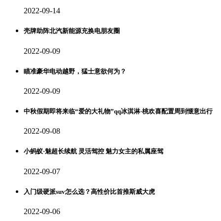
2022-09-14
壳牌助阵北汽新能源充换电朋友圈
2022-09-09
瞄准豪华电动越野，猛士意欲何为？
2022-09-09
中秋假期即将来临“爱的大礼物”qq冰淇淋·桃欢喜配置周到惬意出行
2022-09-08
小蚂蚁·魅超长续航 灵活驾控 魅力女主的私属座驾
2022-09-07
入门级硬派suv怎么选？高性价比首推斯威大虎
2022-09-06