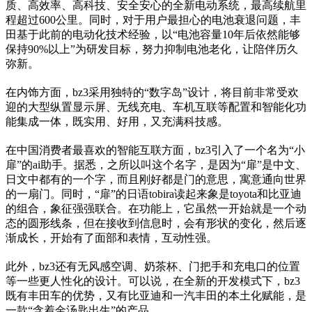
质、高效率、高科技、安全安心的全新电动系统，最高续航里
程超过600公里。同时，对于用户最担心的电池衰退问题，丰
田基于此前的电动化技术经验，以“电池容量10年后依然能够
保持90%以上”为研发目标，努力抑制电池老化，让陪伴历久
弥新。
在内饰方面，bz3采用独特的“数字岛”设计，将目前非常受欢
迎的大型纵置显示屏、无线充电、车机互联等配置和智能化功
能集成一体，既实用、好用，又充满科技感。
在中国消费者最喜欢的智能互联方面，bz3引入了一个名为“小
扉”的ai助手。据悉，之所以叫这个名字，是因为“扉”是中文、
日文中都有的一个字，而且刚好都是门的意思，寓意通向世界
的一扇门。同时，“扉”的日语tobira读起来象是toyota和比亚迪
的组合，象征强强联合。在功能上，它虽然一开始就是一个动
态的圆形线条，但在接收到信息时，会有形状的变化，然后逐
渐成长，开始有了面部和表情，互动性强。
此外，bz3还有无风感空调、奶茶杯、门把手和充电口的位置
等一些更人性化的设计。可以说，在全新的开发模式下，bz3
既有丰田车的优势，又有比亚迪和一汽丰田的本土化赋能，是
一款“含着金汤匙出生”的产品。