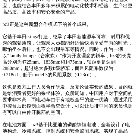
应，也能结合丰田多年来积累的电动化技术和经验，生产出更
高品质、高效率和安心安全的产品。
bz3正是这种新型合作模式下的首个成果。
它基于丰田e-tnga打造，继承了丰田新能源车可靠、耐用和优
秀的驾驶质感，让驾乘人员都能舒适愉快地享受车内的时光，
哪怕坐在后排，也不会出现晕车等情况。同时，作为一辆
以“family lounge（合家欢）”作为开发理念的轿车，bz3的长宽
高分别为4725mm、1835mm和1475mm，轴距更是达到
2880mm，超过绝大多数b级轿车，而且风阻系数仅为
0.218cd，低于model 3的风阻系数（0.23cd）。
这也是双方工作人员合作研发、反复论证实验的成果，目的就
是给消费者更好的乘坐体验。众所周知，中国用户对于空间的
要求非常高，而电动车由于有地板全平的这一优势，通过采用
中控台后部控制面板半悬空设计，可以让后排中间的乘员也拥
有可以自由伸开腿部的空间。
在电池方面，bz3基于比亚迪的磷酸铁锂电池，全新设计了电
池构造、冷却系统、控制系统和安全监测系统。实现了高品