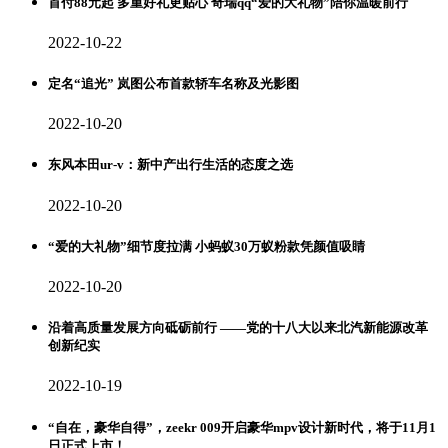
首付88元起 多重好礼更贴心 奇瑞qq“爱的大礼物”陪你温暖前行
2022-10-22
定名“追光” 岚图公布首款轿车名称及光影图
2022-10-20
东风本田ur-v：新中产出行生活的态度之选
2022-10-20
“爱的大礼物”细节度拉满 小蚂蚁30万蚁粉款凭颜值吸睛
2022-10-20
沿着高质量发展方向砥砺前行 ——党的十八大以来北汽新能源改革
创新纪实
2022-10-19
“自在，豪华自得”，zeekr 009开启豪华mpv设计新时代，将于11月1
日正式上市！