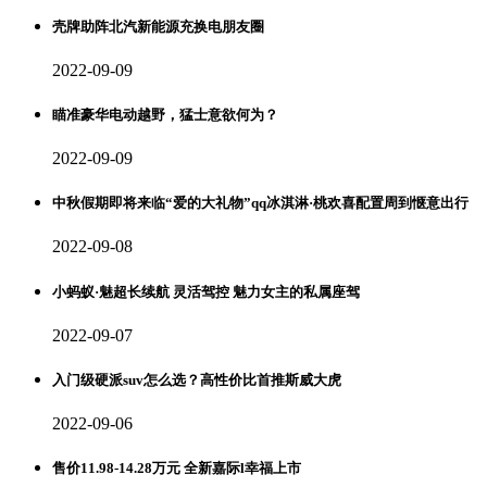
壳牌助阵北汽新能源充换电朋友圈
2022-09-09
瞄准豪华电动越野，猛士意欲何为？
2022-09-09
中秋假期即将来临“爱的大礼物”qq冰淇淋·桃欢喜配置周到惬意出行
2022-09-08
小蚂蚁·魅超长续航 灵活驾控 魅力女主的私属座驾
2022-09-07
入门级硬派suv怎么选？高性价比首推斯威大虎
2022-09-06
售价11.98-14.28万元 全新嘉际l幸福上市