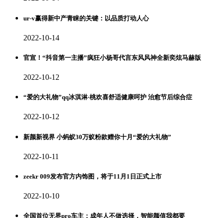
ur-v赢得新中产青睐的关键：以品质打动人心
2022-10-14
官宣！“抖音第一主播”疯狂小杨哥代言东风风神全新奕炫马赫版
2022-10-12
“爱的大礼物”qq冰淇淋·桃欢喜舒适健康呵护 治愈节后综合症
2022-10-12
新颜新视界 小蚂蚁30万蚁粉款赠你十月“爱的大礼物”
2022-10-11
zeekr 009发布官方内饰图，将于11月1日正式上市
2022-10-10
全国首位无界pro车主：成年人不做选择，智能颜值我都要