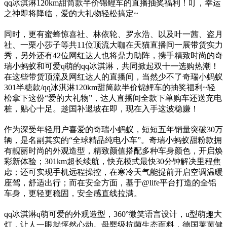
qq冰淇淋120km甜筒款半价锦鲤车的直播抽奖福利！叮，幸运
之神即将降临，爱的大礼物轻松搞定~
同时，更有蜜蜂惊喜社、林依轮、罗永浩、以及叶一茜、盗月
社、一栗小莎子等共11位顶流大咖在天猫直播间一展带货实力
秀，另外还有42位网红达人也将鼎力助阵，携手精致时尚的奇
瑞小蚂蚁和可爱q萌的qq冰淇淋，共同掀起双十一选购热潮！
在这些带货顶流及网红达人的直播间，当然少不了奇瑞小蚂蚁
301半糖款/qq冰淇淋120km甜筒款半价锦鲤车的抽奖福利~轻
松拿下这份“爱的大礼物”，达人直播间全款下单购车还送充电
桩，贴心十足。趁国补退坡在即，现在入手这波稳赚！
作为深受年轻用户喜爱的奇瑞小蚂蚁，短短五年销量突破30万
辆，是名副其实的“全球精品纯电小车”。奇瑞小蚂蚁甜粉款拥
有靓丽时尚的外观造型，精致颜值搭配多种车身颜色，开启焕
彩新体验；301km超长续航，快充模式最快30分钟解决里程焦
虑；还可实现手机远程操控，在寒冷天气能提前开启空调温暖
座驾，舒适出行；而在安全方面，基于@life平台打造的全铝
车身，更轻更稳固，安全感直线拉满。
qq冰淇淋q萌可爱的外观造型，360°微笑语言设计，u型萌趣大
灯，让人一眼就怦然心动。母婴级抗菌生态面料，德国莱茵健