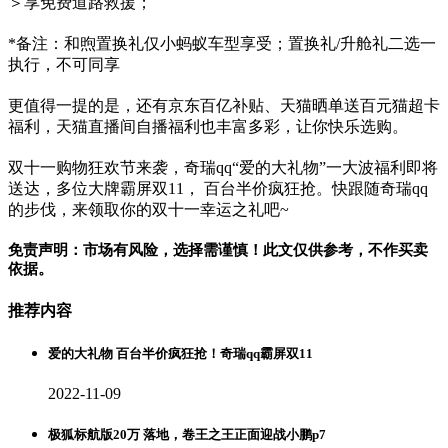
＞享免费道路救援；
*备注：和煦置换礼仅小蚂蚁车型享受；置换礼/升舱礼二选一
执行，不可同享
更值得一提的是，还有京东百亿补贴、天猫晒单送百元猫超卡
福利，天猫直播间自播福利也丰富多彩，让你快乐选购。
双十一购物狂欢节来袭，奇瑞qq“爱的大礼物”一大波福利即将
送达，多位大牌霸屏双11， 百台半价疯狂抢。快跟随奇瑞qq
的步伐，来领取你的双十一幸运之礼吧~
免责声明：市场有风险，选择需谨慎！此文仅供参考，不作买卖
依据。
推荐内容
爱的大礼物 百台半价疯狂抢！奇瑞qq霸屏双11
2022-11-09
极狐标航版20万 落地，卷王之王正面迎战小鹏p7