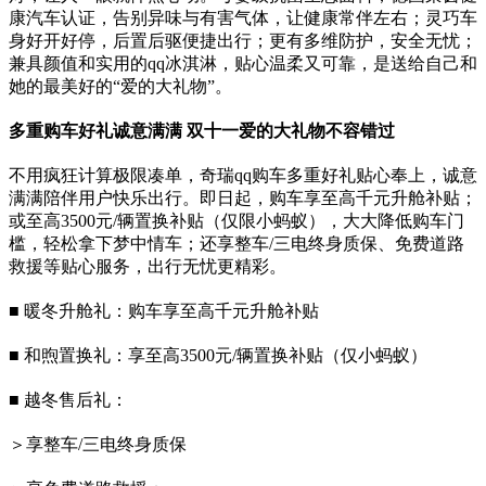
康汽车认证，告别异味与有害气体，让健康常伴左右；灵巧车
身好开好停，后置后驱便捷出行；更有多维防护，安全无忧；
兼具颜值和实用的qq冰淇淋，贴心温柔又可靠，是送给自己和
她的最美好的“爱的大礼物”。
多重购车好礼诚意满满 双十一爱的大礼物不容错过
不用疯狂计算极限凑单，奇瑞qq购车多重好礼贴心奉上，诚意
满满陪伴用户快乐出行。即日起，购车享至高千元升舱补贴；
或至高3500元/辆置换补贴（仅限小蚂蚁），大大降低购车门
槛，轻松拿下梦中情车；还享整车/三电终身质保、免费道路
救援等贴心服务，出行无忧更精彩。
■ 暖冬升舱礼：购车享至高千元升舱补贴
■ 和煦置换礼：享至高3500元/辆置换补贴（仅小蚂蚁）
■ 越冬售后礼：
＞享整车/三电终身质保