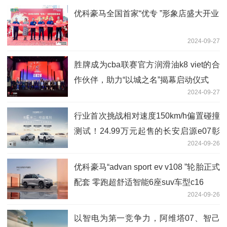
优科豪马全国首家“优专 ”形象店盛大开业
2024-09-27
胜牌成为cba联赛官方润滑油k8 viet的合
作伙伴，助力“以城之名”揭幕启动仪式
2024-09-27
行业首次挑战相对速度150km/h偏置碰撞
测试！24.99万元起售的长安启源e07彰
2024-09-26
显越级安全
优科豪马“advan sport ev v108 ”轮胎正式
配套 零跑超舒适智能6座suv车型c16
2024-09-26
以智电为第一竞争力，阿维塔07、智己