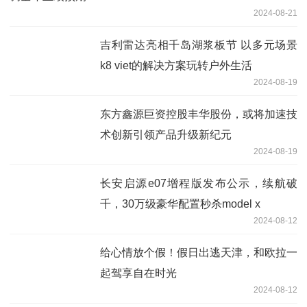
2024-08-21
吉利雷达亮相千岛湖浆板节 以多元场景
k8 viet的解决方案玩转户外生活
2024-08-19
东方鑫源巨资控股丰华股份，或将加速技
术创新引领产品升级新纪元
2024-08-19
长安启源e07增程版发布公示，续航破
千，30万级豪华配置秒杀model x
2024-08-12
给心情放个假！假日出逃天津，和欧拉一
起驾享自在时光
2024-08-12