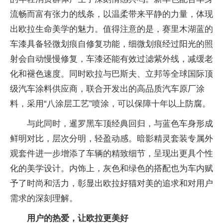
流畅而富有张力的线条，以温柔带来
平静的力量，体现
出欧拉生命美学的魅力。值得注意的是，赛里木湖蓝的
车漆具备轻
微划痕自修复功能，细
微划痕经过阳光的照
射会自动慢慢修复，车漆还能有效过滤紫外线，减缓老
化和褪色速度。同时欧拉与巴斯夫、立邦等全球国际顶
级汽车涂料供应商，联合开发出的高品质汽车原厂涂
料，采用“八涂层工艺”喷涂，可以保障十年以上防腐。
与此同时，暹罗黑车顶经典回归，与蓝色车身形成
鲜明对比，层次分明，轻盈动感。暗影精灵套装专属外
观套件进一步增添了车辆的精致细节，呈现出更具个
性
化的美学设计。内饰上，灰色和绿色的搭配也为车内赋
予了时尚和活力，彰显出欧拉好猫对美的追求和对用户
需求的深刻理解。
用户的热爱，让欧拉更美好