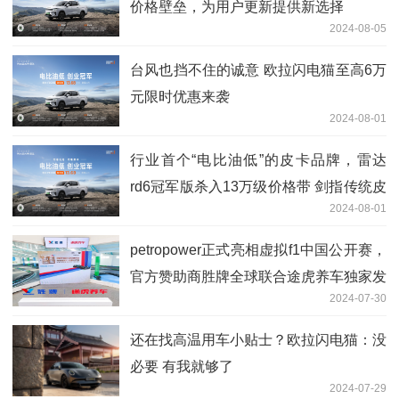
价格壁垒，为用户更新提供新选择
2024-08-05
台风也挡不住的诚意 欧拉闪电猫至高6万
元限时优惠来袭
2024-08-01
行业首个“电比油低”的皮卡品牌，雷达
rd6冠军版杀入13万级价格带 剑指传统皮
2024-08-01
卡
petropower正式亮相虚拟f1中国公开赛，
官方赞助商胜牌全球联合途虎养车独家发
2024-07-30
售
还在找高温用车小贴士？欧拉闪电猫：没
必要 有我就够了
2024-07-29