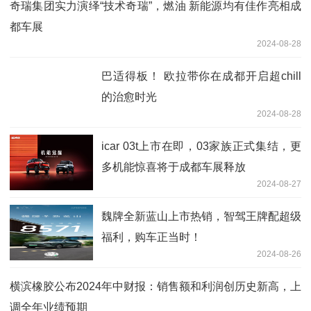
奇瑞集团实力演绎“技术奇瑞”，燃油 新能源均有佳作亮相成
都车展
2024-08-28
巴适得板！ 欧拉带你在成都开启超chill
的治愈时光
2024-08-28
icar 03t上市在即，03家族正式集结，更
多机能惊喜将于成都车展释放
2024-08-27
魏牌全新蓝山上市热销，智驾王牌配超级
福利，购车正当时！
2024-08-26
横滨橡胶公布2024年中财报：销售额和利润创历史新高，上
调全年业绩预期