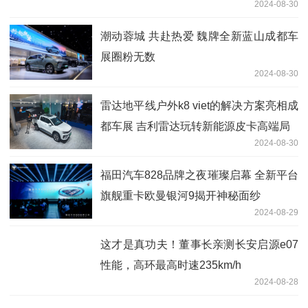
2024-08-30
潮动蓉城 共赴热爱 魏牌全新蓝山成都车
展圈粉无数
2024-08-30
雷达地平线户外k8 viet的解决方案亮相成
都车展 吉利雷达玩转新能源皮卡高端局
2024-08-30
福田汽车828品牌之夜璀璨启幕 全新平台
旗舰重卡欧曼银河9揭开神秘面纱
2024-08-29
这才是真功夫！董事长亲测长安启源e07
性能，高环最高时速235km/h
2024-08-28