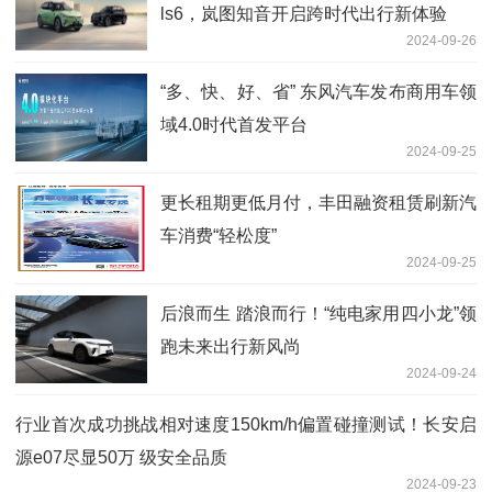
ls6，岚图知音开启跨时代出行新体验
2024-09-26
“多、快、好、省” 东风汽车发布商用车领
域4.0时代首发平台
2024-09-25
更长租期更低月付，丰田融资租赁刷新汽
车消费“轻松度”
2024-09-25
后浪而生 踏浪而行！“纯电家用四小龙”领
跑未来出行新风尚
2024-09-24
行业首次成功挑战相对速度150km/h偏置碰撞测试！长安启
源e07尽显50万 级安全品质
2024-09-23