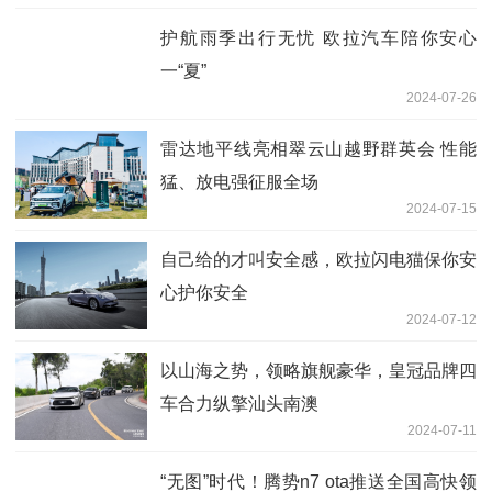
护航雨季出行无忧 欧拉汽车陪你安心
一“夏”
2024-07-26
雷达地平线亮相翠云山越野群英会 性能
猛、放电强征服全场
2024-07-15
自己给的才叫安全感，欧拉闪电猫保你安
心护你安全
2024-07-12
以山海之势，领略旗舰豪华，皇冠品牌四
车合力纵擎汕头南澳
2024-07-11
“无图”时代！腾势n7 ota推送全国高快领