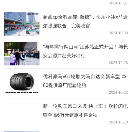
2024-10-31
超甜cp全程高能“撒糖”，快乐小冰x马迭
尔强强联合，完美收官
2024-10-30
“与辉同行阅山河”江苏站正式开启！与长
安启源共赴美好出行
2024-10-28
优科豪马v61轮胎为马自达全新车型 cx-
80提供原厂配套轮胎
2024-10-23
新一轮购车风口来袭 快上车！欧拉闪电
猫至高6万元钜惠礼遇金秋
2024-10-18