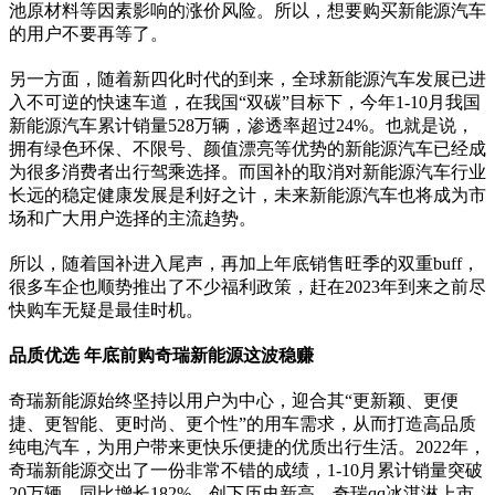
池原材料等因素影响的涨价风险。所以，想要购买新能源汽车
的用户不要再等了。
另一方面，随着新四化时代的到来，全球新能源汽车发展已进
入不可逆的快速车道，在我国“双碳”目标下，今年1-10月我国
新能源汽车累计销量528万辆，渗透率超过24%。也就是说，
拥有绿色环保、不限号、颜值漂亮等优势的新能源汽车已经成
为很多消费者出行驾乘选择。而国补的取消对新能源汽车行业
长远的稳定健康发展是利好之计，未来新能源汽车也将成为市
场和广大用户选择的主流趋势。
所以，随着国补进入尾声，再加上年底销售旺季的双重buff，
很多车企也顺势推出了不少福利政策，赶在2023年到来之前尽
快购车无疑是最佳时机。
品质优选 年底前购奇瑞新能源这波稳赚
奇瑞新能源始终坚持以用户为中心，迎合其“更新颖、更便
捷、更智能、更时尚、更个性”的用车需求，从而打造高品质
纯电汽车，为用户带来更快乐便捷的优质出行生活。2022年，
奇瑞新能源交出了一份非常不错的成绩，1-10月累计销量突破
20万辆，同比增长182%，创下历史新高。奇瑞qq冰淇淋上市