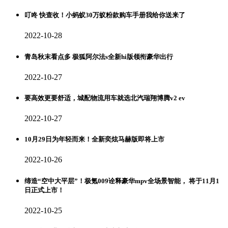
叮咚 快查收！小蚂蚁30万蚁粉款购车手册我给你送来了
2022-10-28
青岛秋末看点多 极狐阿尔法s全新hi版领衔豪华出行
2022-10-27
要高效更要舒适，城配物流用车就选北汽瑞翔博腾v2 ev
2022-10-27
10月29日为年轻而来！全新奕炫马赫版即将上市
2022-10-26
缔造“空中大平层”！极氪009诠释豪华mpv全场景智能， 将于11月1
日正式上市！
2022-10-25