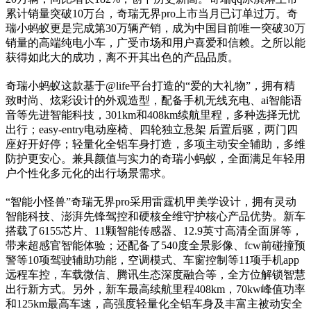
累计销量突破10万台，奇瑞无界pro上市当月已订单过万。奇
瑞小蚂蚁更是完成第30万辆产销，成为中国目前唯一突破30万
销量的高端纯电小车，广受市场和用户喜爱和信赖。之所以能
获得如此大的成功，离不开其出色的产品品质。
奇瑞小蚂蚁这款基于@life平台打造的“爱的大礼物”，拥有精
致时尚、炫彩设计的外观造型，配备手机无线充电、ai智能语
音等先进智能科技，301km和408km续航里程，多种选择无忧
出行；easy-entry电动座椅、四轮独立悬架 后置后驱，两门四
座好开好停；轻量化全铝车身打造，多项主动安全辅助，多维
防护更安心。兼具颜值与实力的奇瑞小蚂蚁，全面满足年轻用
户个性化多元化的出行场景需求。
“智能小怪兽”奇瑞无界pro采用雷霆机甲美学设计，拥有灵动
智能科技、澎湃先锋驾控和硬核全维守护核心产品优势。新车
搭载了6155芯片、11颗智能传感器、12.9英寸高清全面屏等，
带来超感官智能体验；还配备了540度全景影像、fcw前碰撞预
警等10项驾驶辅助功能，空调模式、车窗控制等11项手机app
远程车控，车载微信、腾讯生态深度融合等，全方位解锁智慧
出行新方式。另外，新车最高续航里程408km，70kw峰值功率
和125km最高车速，高强度轻量化全铝车身及丰富主被动安全