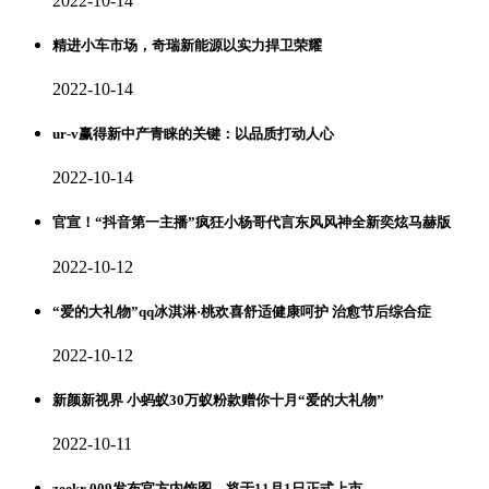
2022-10-14
精进小车市场，奇瑞新能源以实力捍卫荣耀
2022-10-14
ur-v赢得新中产青睐的关键：以品质打动人心
2022-10-14
官宣！“抖音第一主播”疯狂小杨哥代言东风风神全新奕炫马赫版
2022-10-12
“爱的大礼物”qq冰淇淋·桃欢喜舒适健康呵护 治愈节后综合症
2022-10-12
新颜新视界 小蚂蚁30万蚁粉款赠你十月“爱的大礼物”
2022-10-11
zeekr 009发布官方内饰图，将于11月1日正式上市